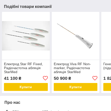
Подібні товари компанії
Електрод Star RF Fixed,
Електрод Viva RF Non-
Гене
Радіочастотна абляція
marker, Радіочастотна
(під
StarMed
абляція StarMed
41 100
50 900
1 8
₴
₴
Купити
Купити
Про нас