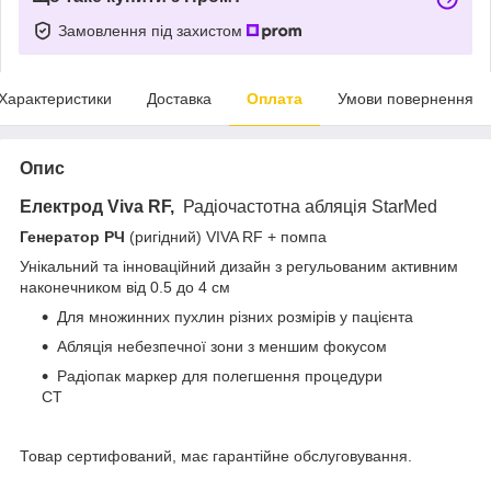
Замовлення під захистом
Характеристики
Доставка
Оплата
Умови повернення
Опис
Електрод Viva RF,
Радіочастотна абляція StarMed
Генератор РЧ
(ригідний) VIVA RF + помпа
Унікальний та інноваційний дизайн з регульованим активним
наконечником від 0.5 до 4 см
Для множинних пухлин різних розмірів у пацієнта
Абляція небезпечної зони з меншим фокусом
Радіопак маркер для полегшення процедури
СТ
Товар сертифований, має гарантійне обслуговування.