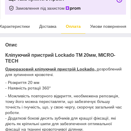
Замовлення під захистом
Характеристики
Доставка
Оплата
Умови повернення
Опис
Кліпуючий пристрий Lockado TM 20мм, MICRO-
TECH
Одноразовий
кліпуючий
пристрій
Lockado,
р
озроблений
для зупинення кровотечі.
- Розкриття 20 мм
- Наявність ротації 360°
- Можливість повторного відкриття, необмежена репозиція,
тому його можна переставляти, що забезпечує більшу
точність і гнучкість, що, у свою чергу, скорочує загальний час
роботи.
- Додаткові бокові десять зубчиків для кращої фіксації, які
діють як кріпильні шипи для забезпечення оптимальної
фіксації на тканині кровоточивої ділянки.