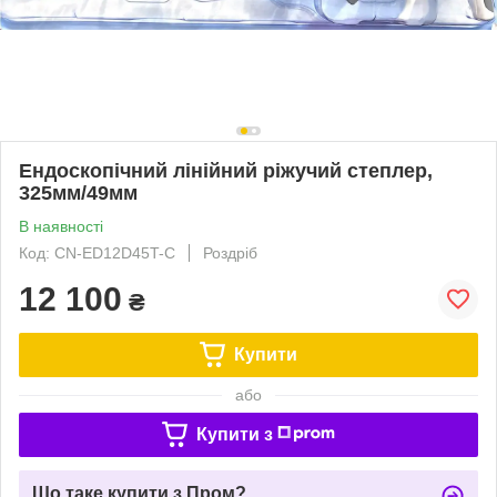
Ендоскопічний лінійний ріжучий степлер,
325мм/49мм
В наявності
Код: CN-ED12D45T-C
Роздріб
12 100
₴
Купити
або
Купити з
Що таке купити з Пром?