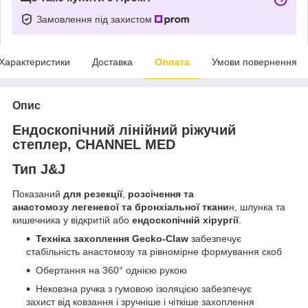
Замовлення під захистом
Характеристики
Доставка
Оплата
Умови повернення
Опис
Ендоскопічний лінійний ріжучий
степлер, CHANNEL MED
Тип J&J
Показаний
для резекції
,
розсічення та
анастомозу легеневої та бронхіальної ткани
н, шлунка та
кишечника у відкритій або
ендоскопічній хірургії
.
Техніка захоплення Gecko-Claw
забезпечує
стабільність анастомозу та рівномірне формування скоб
Обертання на 360° однією рукою
Нековзна ручка з гумовою ізоляцією забезпечує
захист від ковзання і зручніше і чіткіше захоплення