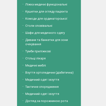
Ліжка медичні функціональні
Кушетки для огляду пацієнта
Комоди для ординаторської
Столи сповівальні
Шафи для медичного одягу
Дивани та банкетки для зони
очікування
Тумби приліжкові
Стільці лікаря
Медичні меблі
Взуття ортопедичне (діабетична)
Медичний одяг і взуття
Тактичне спорядження
Медичний одяг і взуття
Догляд за порожниною рота