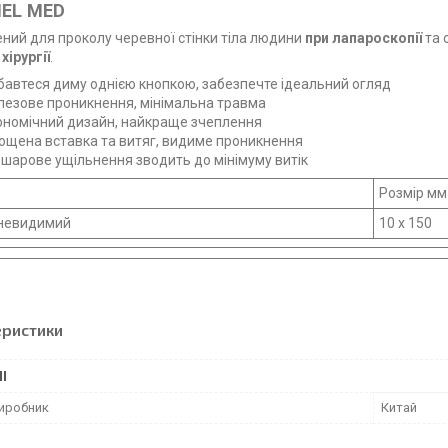
EL MED
ний для проколу черевної стінки тіла людини
при лапароскопії
та 
хірургії
.
бавтеся диму однією кнопкою, забезпечте ідеальний огляд
лезове проникнення, мінімальна травма
ономічний дизайн, найкраще зчеплення
ощена вставка та витяг, видиме проникнення
шарове ущільнення зводить до мінімуму витік
Розмір мм
 невидимий
10 х 150
еристики
І
виробник
Китай