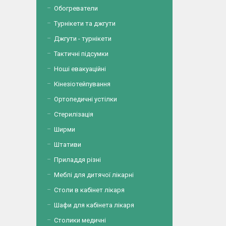
Обогреватели
Турнікети та джгути
Джгути - турнікети
Тактичні підсумки
Ноші евакуаційні
Кінезіотейпування
Ортопедичні устілки
Стерилізація
Ширми
Штативи
Приладдя різні
Меблі для дитячої лікарні
Столи в кабінет лікаря
Шафи для кабінета лікаря
Столики медичні