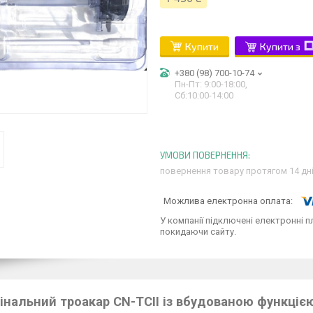
Купити
Купити з
+380 (98) 700-10-74
Пн-Пт: 9:00-18:00,
Сб:10:00-14:00
повернення товару протягом 14 дн
У компанії підключені електронні п
покидаючи сайту.
нальний троакар CN-TCII із вбудованою функціє