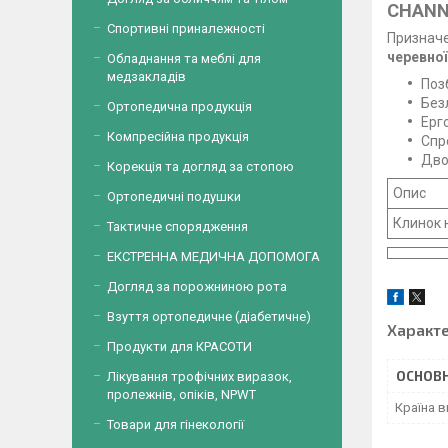
CHANN
Спортивні приналежності
Призначе
черевної 
Обладнання та меблі для
медзакладів
Поз
Без
Ортопедична продукція
Ерг
Компресійна продукція
Спр
Дво
Корекція та догляд за стопою
Опис
Ортопедичні подушки
Клинок
Тактичне спорядження
ЕКСТРЕННА МЕДИЧНА ДОПОМОГА
Догляд за порожниною рота
Взуття ортопедичне (діабетичне)
Характ
Продукти для КРАСОТИ
ОСНОВН
Лікування трофічних виразок,
пролежнів, опіків, NPWT
Країна 
Товари для гінекології