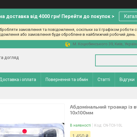
а доставка від 4000 грн! Перейти до покупок >
Катал
робляти замовлення та повідомлення, оскільки за її графіком роботи с
ідомлення або замовлення буде оброблене в найближчий робочий день. 
М. Коцюбинського 39, Київ, Україн
 та догляд
Доставка і оплата
Повернення та обмін
Статті
Відгуки
Абдомінальний троакар із 
10х100мм
В наявності
Код:
CN-TCII-10L
1 450 ₴