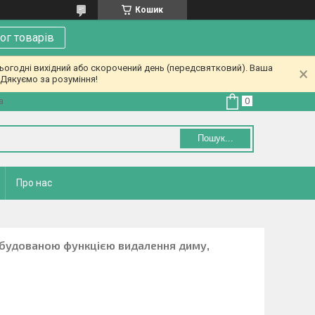
Кошик
ог товарів
ьогодні вихідний або скорочений день (передсвятковий). Ваша
Дякуємо за розуміння!
а
Пошук...
Про нас
вбудованою функцією видалення диму,