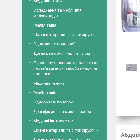
Медична техніка
Обладнання та меблі для
медзакладів
Реабілітація
Шовні матеріали та сітки хірургічні
Одноразові пристрої
Догляд за обличчям та тілом
Перев'язувальні матеріали, готові
перев'язувальні засоби і медичні
пов'язки
Медична техніка
Реабілітація
Одноразові пристрої
Дезінфікуючі та миючі засоби
Медичні інструменти
Шовні матеріали та сітки хірургічні
Абдомі
Догляд за обличчям та тілом