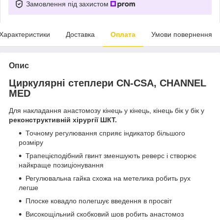
Замовлення під захистом
Характеристики
Доставка
Оплата
Умови повернення
Опис
Циркулярні степлери CN-CSA, CHANNEL
MED
Для накладання анастомозу кінець у кінець, кінець бік у бік у
реконструктивній хірургії ШКТ.
Точному регулювання сприяє індикатор більшого
розміру
Трапецієподібний гвинт зменшують реверс і створює
найкраще позиціонування
Регулювальна гайка схожа на метелика робить рух
легше
Плоске ковадло полегшує введення в просвіт
Високощільний скобковий шов робить анастомоз