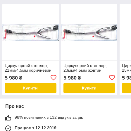
Циркулярний степлер,
Циркулярний степлер,
Цирк
21мм/4,5мм коричневий
23мм/4,5мм жовтий
25мм
5 980
5 980
5 9
₴
₴
Купити
Купити
Про нас
98% позитивних з 132 відгуків за рік
Працює з 12.12.2019