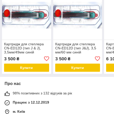
Картридж для степлера
Картридж для степлера
Карт
CN-ED12D (тип J & J),
CN-ED12D (тип J&J), 3,5
CN-E
3,5мм/49мм синій
мм/60 мм синій
мм/4
3 500
3 500
6 1
₴
₴
Купити
Купити
Про нас
98% позитивних з 132 відгуків за рік
Працює з 12.12.2019
м. Київ