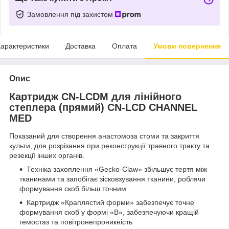
Замовлення під захистом
арактеристики
Доставка
Оплата
Умови повернення
Опис
Картридж CN-LCDM для лінійного
степлера (прямий) CN-LCD CHANNEL
MED
Показаний для створення анастомоза стоми та закриття
культи, для розрізання при реконструкції травного тракту та
резекції інших органів.
Техніка захоплення «Gecko-Claw» збільшує тертя між
тканинами та запобігає зісковзування тканини, роблячи
формування скоб більш точним
Картридж «Краплястий форми» забезпечує точне
формування скоб у формі «В», забезпечуючи кращій
гемостаз та повітронепроникність