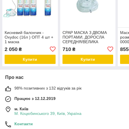
Кисневий балончик -
СРАР МАСКА З ДВОМА
Маск
Oxydoc (16л ) ОПТ 4 шт +
ПОРТАМИ, ДОРОСЛА
розм
1 маска
СЕРЕДНЯ/ВЕЛИКА
000
2 050
710
855
₴
₴
Купити
Купити
Про нас
98% позитивних з 132 відгуків за рік
Працює з 12.12.2019
м. Київ
М. Коцюбинського 39, Київ, Україна
Контакти