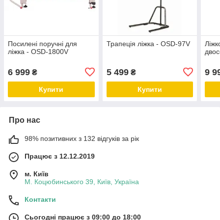
Посилені поручні для
Трапеція ліжка - OSD-97V
Ліжк
ліжка - OSD-1800V
двос
6 999
5 499
9 9
₴
₴
Купити
Купити
Про нас
98% позитивних з 132 відгуків за рік
Працює з 12.12.2019
м. Київ
М. Коцюбинського 39, Київ, Україна
Контакти
Сьогодні працює з 09:00 до 18:00