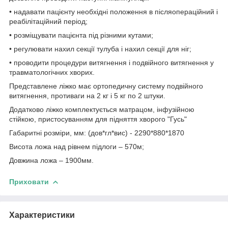
• надавати пацієнту необхідні положення в післяопераційний і
реабілітаційний період;
• розміщувати пацієнта під різними кутами;
• регулювати нахил секції тулуба і нахил секції для ніг;
• проводити процедури витягнення і подвійного витягнення у
травматологічних хворих.
Представлене ліжко має ортопедичну систему подвійного
витягнення, противаги на 2 кг і 5 кг по 2 штуки.
Додатково ліжко комплектується матрацом, інфузійною
стійкою, пристосуванням для підняття хворого "Гусь"
Габаритні розміри, мм: (дов*гл*вис) - 2290*880*1870
Висота ложа над рівнем підлоги – 570м;
Довжина ложа – 1900мм.
Приховати
Характеристики