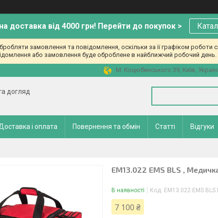
а доставка від 4000 грн! Перейти до покупок >
Катал
робляти замовлення та повідомлення, оскільки за її графіком роботи с
ідомлення або замовлення буде оброблене в найближчий робочий день. 
М. Коцюбинського 39, Київ, Україн
 та догляд
Доставка і оплата
Повернення та обмін
Статті
Відгуки
EM13.022 EMS BLS , Медичка
В наявності
Код:
EM13.022 EMS BLS 
7 100 ₴