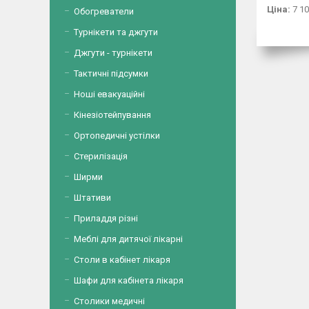
Ціна:
7 10
Обогреватели
Турнікети та джгути
Джгути - турнікети
Тактичні підсумки
Ноші евакуаційні
Кінезіотейпування
Ортопедичні устілки
Стерилізація
Ширми
Штативи
Приладдя різні
Меблі для дитячої лікарні
Столи в кабінет лікаря
Шафи для кабінета лікаря
Столики медичні