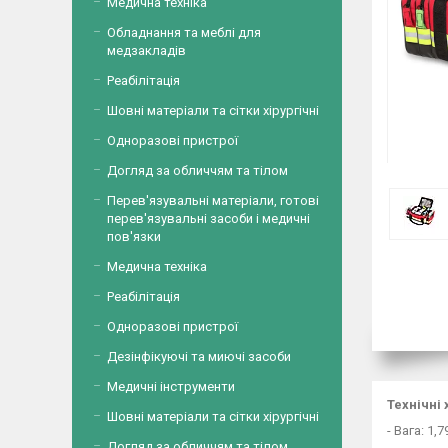
Медична техніка
Обладнання та меблі для
медзакладів
Реабілітація
Шовні матеріали та сітки хірургічні
Одноразові пристрої
Догляд за обличчям та тілом
Перев'язувальні матеріали, готові
перев'язувальні засоби і медичні
пов'язки
Медична техніка
Реабілітація
Одноразові пристрої
Дезінфікуючі та миючі засоби
Медичні інструменти
Технічні
Шовні матеріали та сітки хірургічні
- Вага: 1,7
Догляд за обличчям та тілом