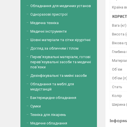
Обладнання для медичних установ
Країна 
Одноразові пристрої
КОРИСТ
Медична техніка
Вага (кг)
Медичні інструменти
Висота (
Шовні матеріали та сітки хірургічні
Вікова г
Догляд за обличчям і тілом
Глибина 
Перев'язувальні матеріали, готові
Матеріа
перев'язувальні засоби та медичні
пов'язки
Об`єм
Дезінфікувальні та мийні засоби
Об'єм (л
Обладнання та меблі для
Стать
медустанцій
Колір
Бактерицидне обладнання
Ширина 
Сумки
Техніка для лікарень
Інформ
Медичне обладнання