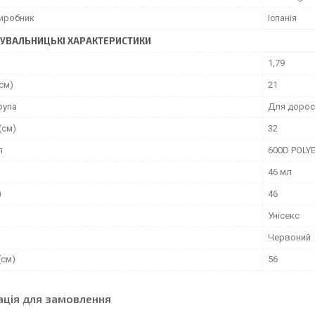
виробник
Іспанія
УВАЛЬНИЦЬКІ ХАРАКТЕРИСТИКИ
1,79
см)
21
рупа
Для дорос
(см)
32
л
600D POLY
46 мл
)
46
Унісекс
Червоний
(см)
56
ація для замовлення