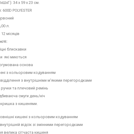
ВxШxГ): 34 х 59 х 23 см.
л: 600D POLYESTER
червоний
,00 л.
: 12 місяців
сті:
іцні блискавки
ли які миються
рогумована основа
ишені з кольоровим кодуванням
 відділення з внутрішніми м'якими перегородками
і ручки та плечовий ремінь
ідбиваюча смуги день/ніч
а кришка з кишенями.
зовнішні кишені з кольоровим кодуванням
 внутрішній відсік зі змінними перегородками
ня велика сітчаста кишеня