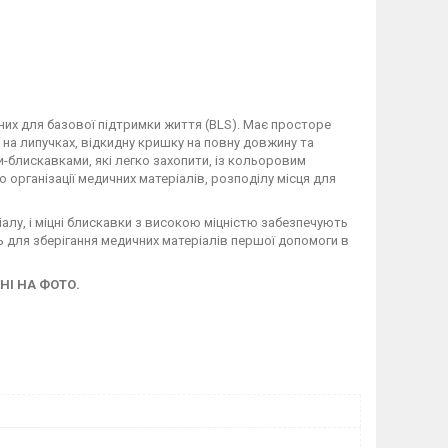
них для базової підтримки життя (BLS). Має просторе
на липучках, відкидну кришку на повну довжину та
ми-блискавками, які легко захопити, із кольоровим
 організації медичних матеріалів, розподілу місця для
іалу, і міцні блискавки з високою міцністю забезпечують
ть для зберігання медичних матеріалів першої допомоги в
НІ НА ФОТО.