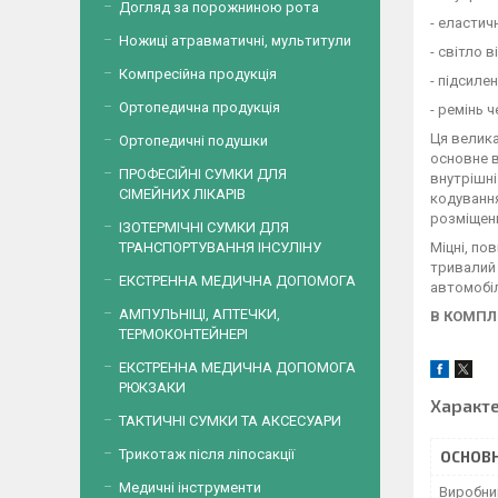
Догляд за порожниною рота
- еластич
Ножиці атравматичні, мультитули
- світло 
Компресійна продукція
- підсиле
Ортопедична продукція
- ремінь 
Ця велика
Ортопедичні подушки
основне в
ПРОФЕСІЙНІ СУМКИ ДЛЯ
внутрішні
СІМЕЙНИХ ЛІКАРІВ
кодування
розміщенн
ІЗОТЕРМІЧНІ СУМКИ ДЛЯ
Міцні, по
ТРАНСПОРТУВАННЯ ІНСУЛІНУ
тривалий 
ЕКСТРЕННА МЕДИЧНА ДОПОМОГА
автомобіл
АМПУЛЬНІЦІ, АПТЕЧКИ,
В КОМПЛ
ТЕРМОКОНТЕЙНЕРІ
ЕКСТРЕННА МЕДИЧНА ДОПОМОГА
РЮКЗАКИ
Характ
ТАКТИЧНІ СУМКИ ТА АКСЕСУАРИ
Трикотаж після ліпосакції
ОСНОВН
Медичні інструменти
Виробни