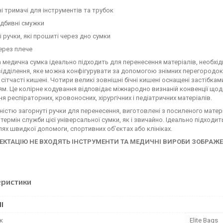
ні тримачі для інструментів та трубок
відбивні смужки
ні ручки, які прошиті через дно сумки
через плече
 медична сумка ідеально підходить для перенесення матеріалів, необхід
ідділення, яке можна конфігурувати за допомогою знімних перегородок 
 сітчасті кишені. Чотири великі зовнішні бічні кишені оснащені застібка
м. Це колірне кодування відповідає міжнародно визнаній конвенції щодо
я респіраторних, кровоносних, хірургічних і педіатричних матеріалів.
вністю загорнуті ручки для перенесення, виготовлені з посиленого матер
термін служби цієї універсальної сумки, як і звичайно. Ідеально підходи
ях швидкої допомоги, спортивних об’єктах або клініках.
ЕКТАЦІЮ НЕ ВХОДЯТЬ ІНСТРУМЕНТИ ТА МЕДИЧНІ ВИРОБИ ЗОБРАЖЕ
еристики
І
к
Elite Bags