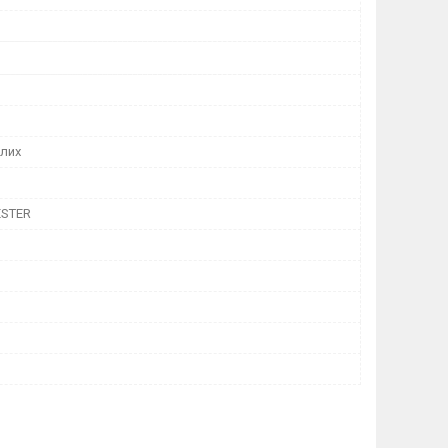
лих
ESTER