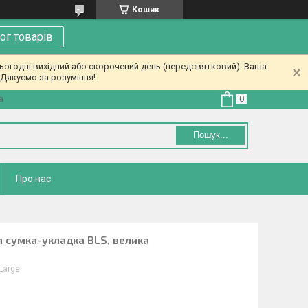
Кошик
ог товарів
ьогодні вихідний або скорочений день (передсвятковий). Ваша
Дякуємо за розуміння!
а
Пошук...
Про нас
 сумка-укладка BLS, велика
Large