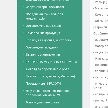
- Розмір (
Спортивні приналежності
- Матеріа
Обладнання та меблі для
- Колір: 
медзакладів
- Об'єм: 46
Ортопедична продукція
- Гарантія
Компресійна продукція
Особливо
- високом
Корекція та догляд за стопою
- матеріа
Ортопедичні подушки
- міцна п
Тактичне спорядження
- бічні к
ЕКСТРЕННА МЕДИЧНА ДОПОМОГА
- основне
Догляд за порожниною рота
- посилен
Взуття ортопедичне (діабетичне)
- світлов
- сітчаст
Продукти для КРАСОТИ
Опис:
Лікування трофічних виразок,
- чотири 
пролежнів, опіків, NPWT
- великий
Товари для гінекології
- внутріш