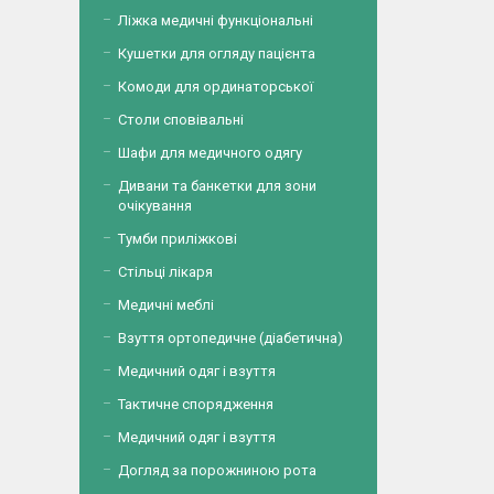
Ліжка медичні функціональні
Кушетки для огляду пацієнта
Комоди для ординаторської
Столи сповівальні
Шафи для медичного одягу
Дивани та банкетки для зони
очікування
Тумби приліжкові
Стільці лікаря
Медичні меблі
Взуття ортопедичне (діабетична)
Медичний одяг і взуття
Тактичне спорядження
Медичний одяг і взуття
Догляд за порожниною рота