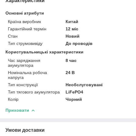
Характеристики
Основні атрибути
Країна виробник
Китай
Гарантійний термін
12 міс
Стан
Новий
Тип струмовивіду
До проводів
Користувальницькі характеристики
Час заряджання
8 час
акумулятора
Номінальна робоча
24 В
напруга
Тип конструкції
Необслуговувані
Тип тягового акумулятора
LiFePO4
Колір
Чорний
Приховати
Умови доставки