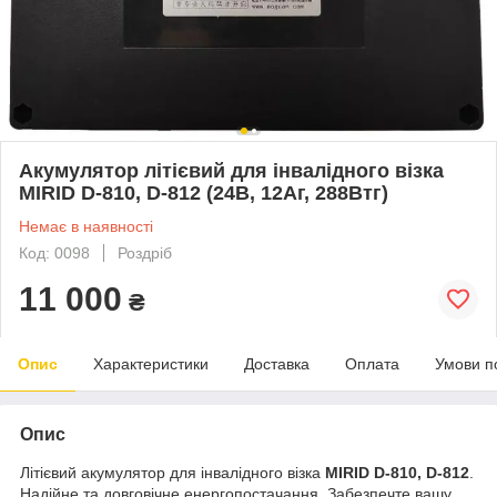
Акумулятор літієвий для інвалідного візка
MIRID D-810, D-812 (24В, 12Аг, 288Втг)
Немає в наявності
Код: 0098
Роздріб
11 000
₴
Опис
Характеристики
Доставка
Оплата
Умови п
Опис
Літієвий акумулятор для інвалідного візка
MIRID D-810, D-812
.
Надійне та довговічне енергопостачання. Забезпечте вашу