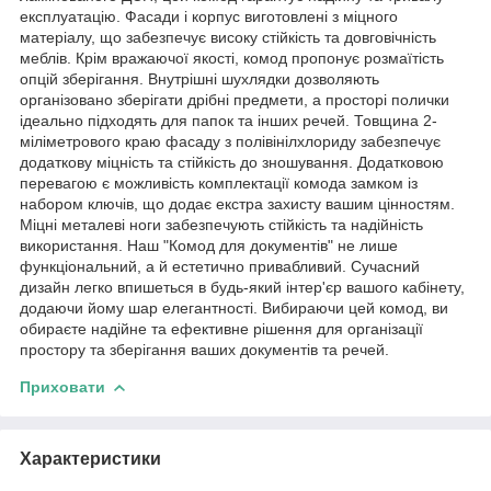
експлуатацію. Фасади і корпус виготовлені з міцного
матеріалу, що забезпечує високу стійкість та довговічність
меблів. Крім вражаючої якості, комод пропонує розмаїтість
опцій зберігання. Внутрішні шухлядки дозволяють
організовано зберігати дрібні предмети, а просторі полички
ідеально підходять для папок та інших речей. Товщина 2-
міліметрового краю фасаду з полівінілхлориду забезпечує
додаткову міцність та стійкість до зношування. Додатковою
перевагою є можливість комплектації комода замком із
набором ключів, що додає екстра захисту вашим цінностям.
Міцні металеві ноги забезпечують стійкість та надійність
використання. Наш "Комод для документів" не лише
функціональний, а й естетично привабливий. Сучасний
дизайн легко впишеться в будь-який інтер'єр вашого кабінету,
додаючи йому шар елегантності. Вибираючи цей комод, ви
обираєте надійне та ефективне рішення для організації
простору та зберігання ваших документів та речей.
Приховати
Характеристики