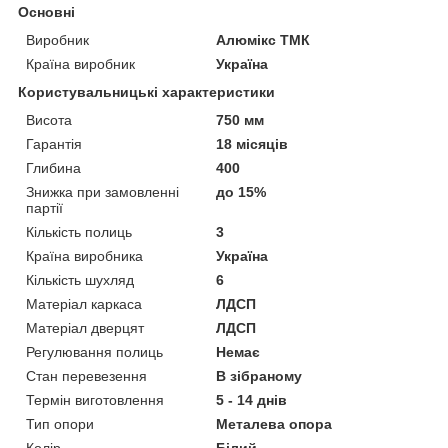
Основні
Виробник
Алюмікс ТМК
Країна виробник
Україна
Користувальницькі характеристики
Висота
750 мм
Гарантія
18 місяців
Глибина
400
Знижка при замовленні
до 15%
партії
Кількість полиць
3
Країна виробника
Україна
Кількість шухляд
6
Матеріал каркаса
ЛДСП
Матеріал дверцят
ЛДСП
Регулювання полиць
Немає
Стан перевезення
В зібраному
Термін виготовлення
5 - 14 днів
Тип опори
Металева опора
Колір
Білий