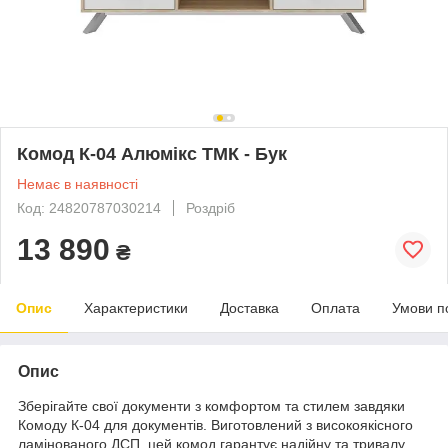
Комод К-04 Алюмікс ТМК - Бук
Немає в наявності
Код: 24820787030214
Роздріб
13 890
₴
Опис
Характеристики
Доставка
Оплата
Умови п
Опис
Зберігайте свої документи з комфортом та стилем завдяки
Комоду К-04 для документів. Виготовлений з високоякісного
ламінованого ДСП, цей комод гарантує надійну та тривалу