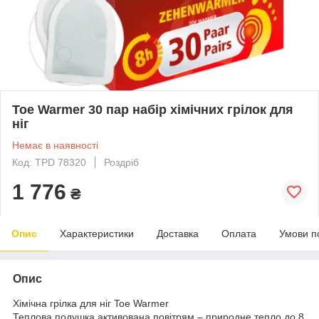
Toe Warmer 30 пар набір хімічних грілок для
ніг
Немає в наявності
Код: TPD 78320
Роздріб
1 776
₴
Опис
Характеристики
Доставка
Оплата
Умови п
Опис
Хімічна грілка для ніг Toe Warmer
Теплова подушка активована повітрям – природне тепло до 8