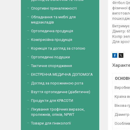
Фітбол Qm
фізичної 
Спортивні приналежності
виготовле
Обладнання та меблі для
пошкоджен
медзакладів
Витримує 
Ортопедична продукція
Діметр: 6
Колір зел
Компресійна продукція
Для зрост
Корекція та догляд за стопою
Ортопедичні подушки
Характ
Тактичне спорядження
ЕКСТРЕННА МЕДИЧНА ДОПОМОГА
ОСНОВН
Догляд за порожниною рота
Виробни
Взуття ортопедичне (діабетичне)
Країна 
Продукти для КРАСОТИ
Вікова г
Лікування трофічних виразок,
Діаметр
пролежнів, опіків, NPWT
Товари для гінекології
Особлив