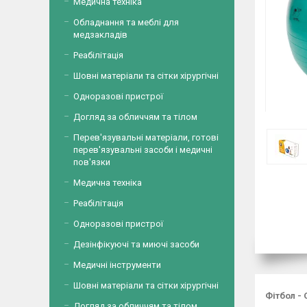
Медична техніка
Обладнання та меблі для
медзакладів
Реабілітація
Шовні матеріали та сітки хірургічні
Одноразові пристрої
Догляд за обличчям та тілом
Перев'язувальні матеріали, готові
перев'язувальні засоби і медичні
пов'язки
Медична техніка
Реабілітація
Одноразові пристрої
Дезінфікуючі та миючі засоби
Медичні інструменти
Шовні матеріали та сітки хірургічні
Фітбол -
Догляд за обличчям та тілом