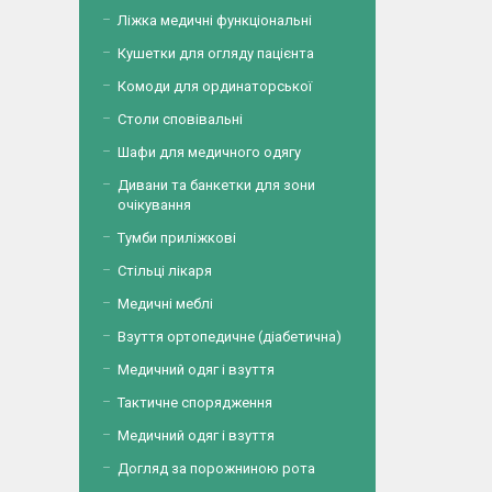
Ліжка медичні функціональні
Кушетки для огляду пацієнта
Комоди для ординаторської
Столи сповівальні
Шафи для медичного одягу
Дивани та банкетки для зони
очікування
Тумби приліжкові
Стільці лікаря
Медичні меблі
Взуття ортопедичне (діабетична)
Медичний одяг і взуття
Тактичне спорядження
Медичний одяг і взуття
Догляд за порожниною рота