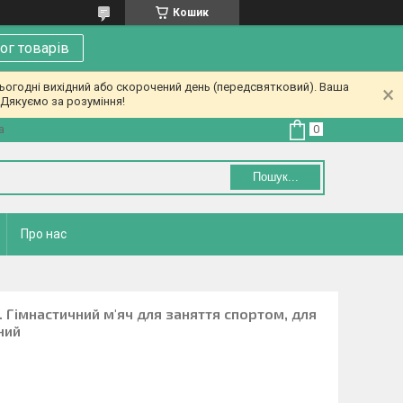
Кошик
ог товарів
ьогодні вихідний або скорочений день (передсвятковий). Ваша
Дякуємо за розуміння!
а
Пошук...
Про нас
. Гімнастичний м'яч для заняття спортом, для
ний