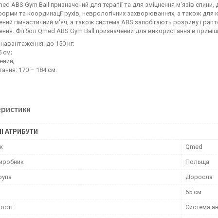
ed ABS Gym Ball призначений для терапії та для зміцнення м'язів спини,
форми та координації рухів, неврологічних захворюваннях, а також для к
ний гімнастичний м'яч, а також система ABS запобігають розриву і рапто
ня. Фітбол Qmed ABS Gym Ball призначений для використання в приміщен
навантаження: до 150 кг;
5 см;
ений;
ання: 170 – 184 см.
еристики
І АТРИБУТИ
к
Qmed
виробник
Польща
рупа
Доросла
65 см
ості
Система а