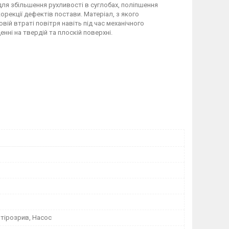
 для збільшення рухливості в суглобах, поліпшення
орекції дефектів постави. Матеріал, з якого
вій втраті повітря навіть під час механічного
ні на твердій та плоскій поверхні.
нтірозрив, Насос