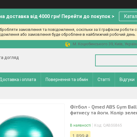
а доставка від 4000 грн! Перейти до покупок >
Катал
робляти замовлення та повідомлення, оскільки за її графіком роботи с
ідомлення або замовлення буде оброблене в найближчий робочий день. 
М. Коцюбинського 39, Київ, Україн
 та догляд
Доставка і оплата
Повернення та обмін
Статті
Відгуки
Фітбол - Qmed ABS Gym Ball
фитнесу та йоги. Колір зеле
В наявності
Код:
QABSGB65
1 899 ₴