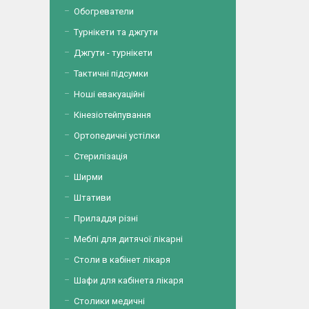
Обогреватели
Турнікети та джгути
Джгути - турнікети
Тактичні підсумки
Ноші евакуаційні
Кінезіотейпування
Ортопедичні устілки
Стерилізація
Ширми
Штативи
Приладдя різні
Меблі для дитячої лікарні
Столи в кабінет лікаря
Шафи для кабінета лікаря
Столики медичні