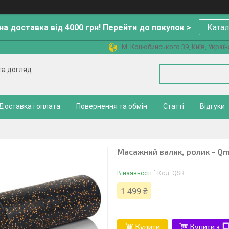
а доставка від 4000 грн! Перейти до покупок >
Катал
М. Коцюбинського 39, Київ, Україн
 та догляд
Доставка і оплата
Повернення та обмін
Статті
Відгуки
Масажний валик, ролик - Qm
В наявності
Код:
QSR
1 499 ₴
Купити
Купити з