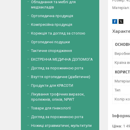
Розмір: 4
Обладнання та меблі для
медзакладів
Матеріал:
Ортопедична продукція
Компресійна продукція
Характ
Корекція та догляд за стопою
Ортопедичні подушки
ОСНОВН
Тактичне спорядження
Виробни
ЕКСТРЕННА МЕДИЧНА ДОПОМОГА
Країна 
Догляд за порожниною рота
КОРИСТ
Взуття ортопедичне (діабетичне)
Матеріа
Продукти для КРАСОТИ
Тип
Лікування трофічних виразок,
Колір к
пролежнів, опіків, NPWT
Товари для гінекології
Інформ
Догляд за порожниною рота
Ножиці атравматичні, мультитули
Ціна:
1 49