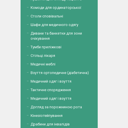
Комоди для ординаторської
Столи сповівальні
Шафи для медичного одягу
Дивани та банкетки для зони
очікування
Тумби приліжкові
Стільці лікаря
Медичні меблі
Взуття ортопедичне (діабетична)
Медичний одяг і взуття
Тактичне спорядження
Медичний одяг і взуття
Догляд за порожниною рота
Кінезіотейпування
Драбини для інвалідів