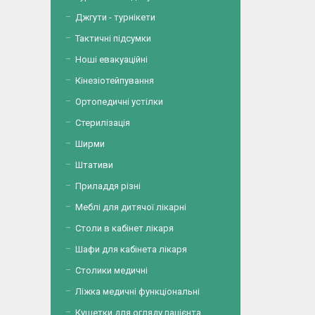
Джгути - турнікети
Тактичні підсумки
Ноші евакуаційні
Кінезіотейпування
Ортопедичні устілки
Стерилізація
Ширми
Штативи
Приладдя різні
Меблі для дитячої лікарні
Столи в кабінет лікаря
Шафи для кабінета лікаря
Столики медичні
Ліжка медичні функціональні
Кушетки для огляду пацієнта