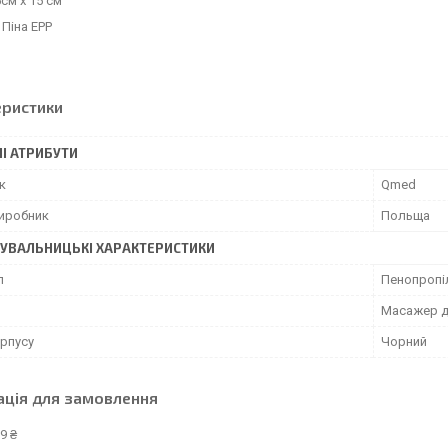
5см х 15 см
 Піна EPP
еристики
І АТРИБУТИ
к
Qmed
виробник
Польща
УВАЛЬНИЦЬКІ ХАРАКТЕРИСТИКИ
л
Пенопропі
Масажер д
орпусу
Чорний
ація для замовлення
9 ₴