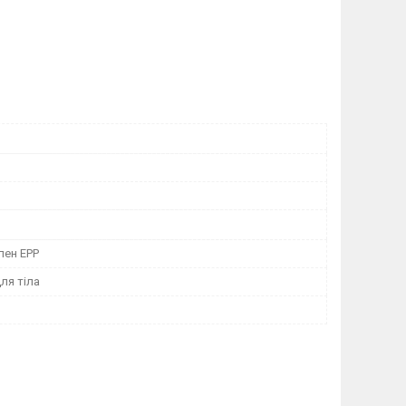
лен EPP
ля тіла