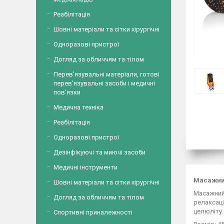
Реабілітація
Шовні матеріали та сітки хірургічні
Одноразові пристрої
Догляд за обличчям та тілом
Перев'язувальні матеріали, готові
перев'язувальні засоби і медичні
пов'язки
Медична техніка
Реабілітація
Одноразові пристрої
Дезінфікуючі та миючі засоби
Медичні інструменти
Масажний
Шовні матеріали та сітки хірургічні
Масажний 
Догляд за обличчям та тілом
релаксаці
целюліту.
Спортивні приналежності