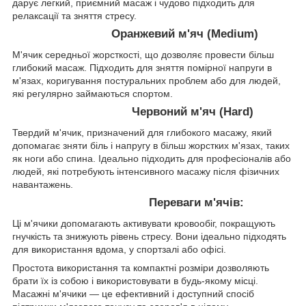
дарує легкий, приємний масаж і чудово підходить для
релаксації та зняття стресу.
Оранжевий м'яч (Medium)
М'ячик середньої жорсткості, що дозволяє провести більш
глибокий масаж. Підходить для зняття помірної напруги в
м'язах, коригування постуральних проблем або для людей,
які регулярно займаються спортом.
Червоний м'яч (Hard)
Твердий м'ячик, призначений для глибокого масажу, який
допомагає зняти біль і напругу в більш жорстких м'язах, таких
як ноги або спина. Ідеально підходить для професіоналів або
людей, які потребують інтенсивного масажу після фізичних
навантажень.
Переваги м'ячів:
Ці м'ячики допомагають активувати кровообіг, покращують
гнучкість та знижують рівень стресу. Вони ідеально підходять
для використання вдома, у спортзалі або офісі.
Простота використання та компактні розміри дозволяють
брати їх із собою і використовувати в будь-якому місці.
Масажні м'ячики — це ефективний і доступний спосіб