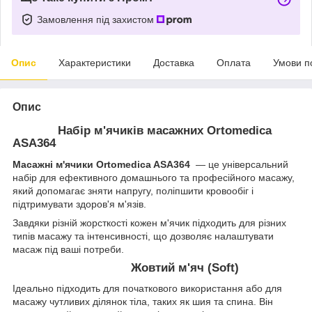
Замовлення під захистом
Опис
Характеристики
Доставка
Оплата
Умови п
Опис
Набір м'ячиків масажних Ortomedica
ASA364
Масажні м'ячики Ortomedica ASA364
— це універсальний
набір для ефективного домашнього та професійного масажу,
який допомагає зняти напругу, поліпшити кровообіг і
підтримувати здоров'я м'язів.
Завдяки різній жорсткості кожен м'ячик підходить для різних
типів масажу та інтенсивності, що дозволяє налаштувати
масаж під ваші потреби.
Жовтий м'яч (Soft)
Ідеально підходить для початкового використання або для
масажу чутливих ділянок тіла, таких як шия та спина. Він