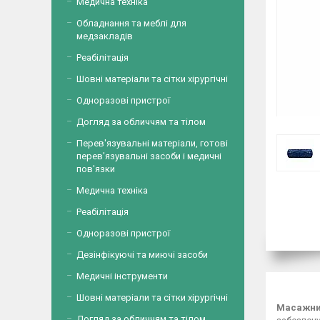
Медична техніка
Обладнання та меблі для
медзакладів
Реабілітація
Шовні матеріали та сітки хірургічні
Одноразові пристрої
Догляд за обличчям та тілом
Перев'язувальні матеріали, готові
перев'язувальні засоби і медичні
пов'язки
Медична техніка
Реабілітація
Одноразові пристрої
Дезінфікуючі та миючі засоби
Медичні інструменти
Масаж
Шовні матеріали та сітки хірургічні
Масажний
Догляд за обличчям та тілом