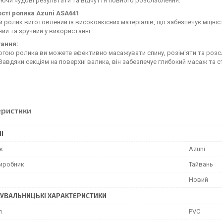
ючи чудові результати та відчуття повного розслаблення.
сті ролика Azuni ASA641
ролик виготовлений із високоякісних матеріалів, що забезпечує міцність
ий та зручний у використанні.
ання:
гою ролика ви можете ефективно масажувати спину, розім'яти та розсла
 Завдяки секціям на поверхні валика, він забезпечує глибокий масаж та
еристики
І
к
Azuni
виробник
Тайвань
Новий
УВАЛЬНИЦЬКІ ХАРАКТЕРИСТИКИ
л
PVC