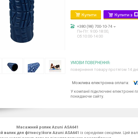
Купити
Купити з
+380 (98) 700-10-74
Пн-Пт: 9:00-18:00,
Сб:10:00-14:00
повернення товару протягом 14 дн
У компанії підключені електронні п
покидаючи сайту.
ний ролик Azuni ASA641
 валик для фітнесу/йоги Azuni ASA641
із середніми секціями. Цей ва