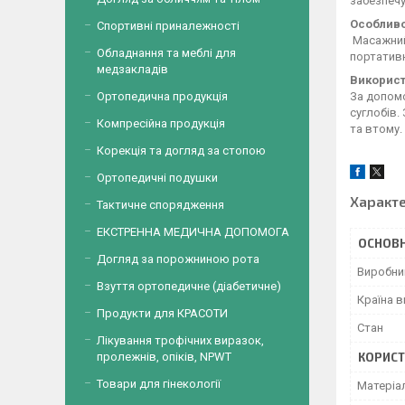
забезпечу
Особливо
Спортивні приналежності
Масажний 
Обладнання та меблі для
портативн
медзакладів
Використ
За допомо
Ортопедична продукція
суглобів.
Компресійна продукція
та втому.
Корекція та догляд за стопою
Ортопедичні подушки
Характ
Тактичне спорядження
ЕКСТРЕННА МЕДИЧНА ДОПОМОГА
ОСНОВН
Догляд за порожниною рота
Виробни
Взуття ортопедичне (діабетичне)
Країна 
Продукти для КРАСОТИ
Стан
Лікування трофічних виразок,
КОРИСТ
пролежнів, опіків, NPWT
Товари для гінекології
Матеріа