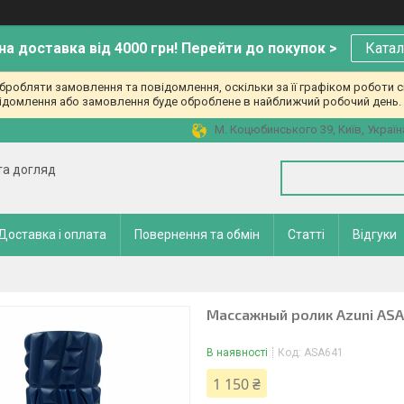
а доставка від 4000 грн! Перейти до покупок >
Катал
робляти замовлення та повідомлення, оскільки за її графіком роботи с
ідомлення або замовлення буде оброблене в найближчий робочий день. 
М. Коцюбинського 39, Київ, Україн
 та догляд
Доставка і оплата
Повернення та обмін
Статті
Відгуки
Массажный ролик Azuni AS
В наявності
Код:
ASA641
1 150 ₴