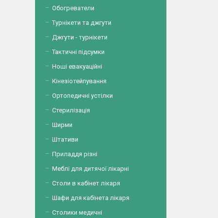
Обогреватели
Турнікети та джгути
Джгути - турнікети
Тактичні підсумки
Ноші евакуаційні
Кінезіотейпування
Ортопедичні устілки
Стерилізація
Ширми
Штативи
Приладдя різні
Меблі для дитячої лікарні
Столи в кабінет лікаря
Шафи для кабінета лікаря
Столики медичні