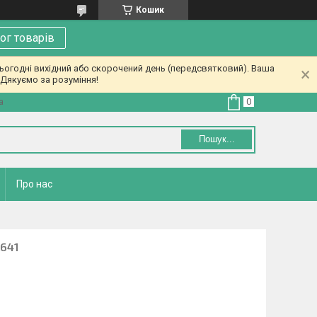
Кошик
ог товарів
ьогодні вихідний або скорочений день (передсвятковий). Ваша
Дякуємо за розуміння!
а
Пошук...
Про нас
A641