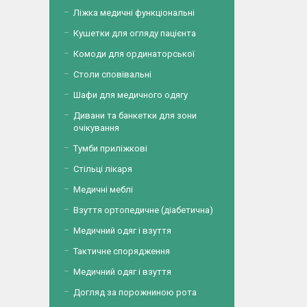
Ліжка медичні функціональні
Кушетки для огляду пацієнта
Комоди для ординаторської
Столи сповівальні
Шафи для медичного одягу
Дивани та банкетки для зони
очікування
Тумби приліжкові
Стільці лікаря
Медичні меблі
Взуття ортопедичне (діабетична)
Медичний одяг і взуття
Тактичне спорядження
Медичний одяг і взуття
Догляд за порожниною рота