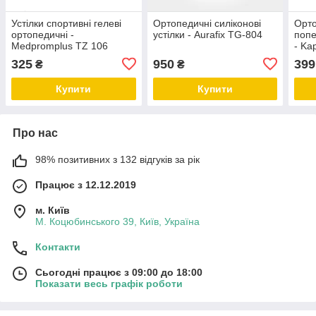
Устілки спортивні гелеві
Ортопедичні силіконові
Орто
ортопедичні -
устілки - Aurafix TG-804
попе
Medpromplus TZ 106
- Kap
325
950
399
₴
₴
Купити
Купити
Про нас
98% позитивних з 132 відгуків за рік
Працює з 12.12.2019
м. Київ
М. Коцюбинського 39, Київ, Україна
Контакти
Сьогодні працює з 09:00 до 18:00
Показати весь графік роботи