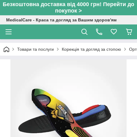
Безкоштовна доставка від 4000 грн! Перейти до
покупок >
MedicalCare - Краса та догляд за Вашим здоров'ям
Товари та послуги
Корекція та догляд за стопою
Орт