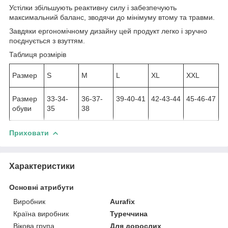
Устілки збільшують реактивну силу і забезпечують
максимальний баланс, зводячи до мінімуму втому та травми.
Завдяки ергономічному дизайну цей продукт легко і зручно
поєднується з взуттям.
Таблиця розмірів
Размер
S
M
L
XL
XXL
Размер
33-34-
36-37-
39-40-41
42-43-44
45-46-47
обуви
35
38
Приховати
Характеристики
Основні атрибути
Виробник
Aurafix
Країна виробник
Туреччина
Вікова група
Для дорослих