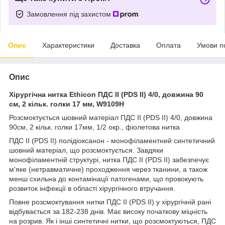
Замовлення під захистом
Опис
Характеристики
Доставка
Оплата
Умови п
Опис
Хірургічна нитка Ethicon ПДС II (PDS II) 4/0, довжина 90
см, 2 кільк. голки 17 мм, W9109H
Розсмоктується шовний матеріал ПДС II (PDS II) 4/0, довжина
90см, 2 кільк. голки 17мм, 1/2 окр., фіолетова нитка
ПДС II (PDS II) полідіоксанон - монофіламентний синтетичний
шовний матеріал, що розсмоктується. Завдяки
монофіламентній структурі, нитка ПДС II (PDS II) забезпечує
м'яке (нетравматичне) проходження через тканини, а також
менш схильна до контамінації патогенами, що провокують
розвиток інфекції в області хірургічного втручання.
Повне розсмоктування нитки ПДС II (PDS II) у хірургічній рані
відбувається за 182-238 днів. Має високу початкову міцність
на розрив. Як і інші синтетичні нитки, що розсмоктуються, ПДС