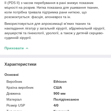
II (PDS II) з часом перебування в рані знижує показник
міцності на розрив. Нитка показана для ушивання тканин,
коли потрібна тривала підтримка рани ниткою, що
розсмоктується: фасція, апоневроз та ін.
Використовується для апроксимації м'яких тканин та
накладання лігатур у загальній хірургії, абдомінальній хірургії,
акушерстві та гінекології, урології, а також у дитячій серцево-
судинній хірургії.
Приховати
Характеристики
Основні
Виробник
Ethicon
Країна виробник
США
Довжина
900 мм
Матеріал
Полідіоксанон
Розмір USP
4/0