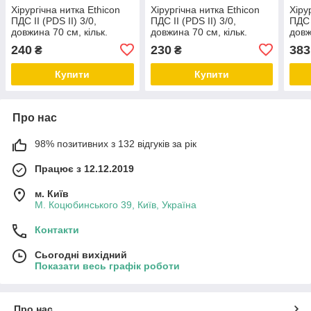
Хірургічна нитка Ethicon
Хірургічна нитка Ethicon
Хіру
ПДС II (PDS II) 3/0,
ПДС II (PDS II) 3/0,
ПДС I
довжина 70 см, кільк.
довжина 70 см, кільк.
довж
голка 20 мм, W9116H
голка 26 мм, W9124H
голк
240
230
383
₴
₴
Купити
Купити
Про нас
98% позитивних з 132 відгуків за рік
Працює з 12.12.2019
м. Київ
М. Коцюбинського 39, Київ, Україна
Контакти
Сьогодні вихідний
Показати весь графік роботи
Про нас