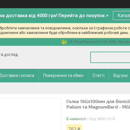
а доставка від 4000 грн! Перейти до покупок >
Катал
робляти замовлення та повідомлення, оскільки за її графіком роботи с
ідомлення або замовлення буде оброблене в найближчий робочий день. 
М. Коцюбинського 39, Київ, Україн
 та догляд
Доставка і оплата
Повернення та обмін
Статті
Відгуки
Голка 16Gx100мм для біопсії
Palium та MagnumBard - MG
В наявності
Код:
MGK11610
762 ₴