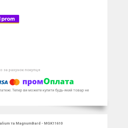
ів
за рахунок покупця
латежі. Тепер ви можете купити будь-який товар не
 Palium та MagnumBard - MGK11610