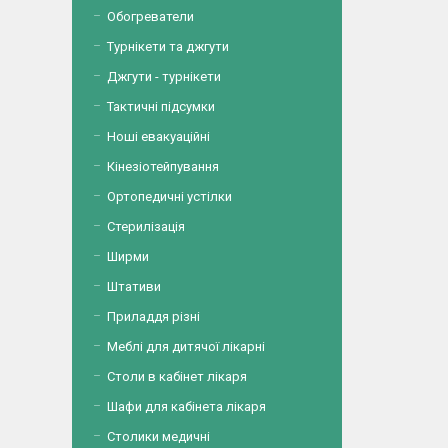
Обогреватели
Турнікети та джгути
Джгути - турнікети
Тактичні підсумки
Ноші евакуаційні
Кінезіотейпування
Ортопедичні устілки
Стерилізація
Ширми
Штативи
Приладдя різні
Меблі для дитячої лікарні
Столи в кабінет лікаря
Шафи для кабінета лікаря
Столики медичні