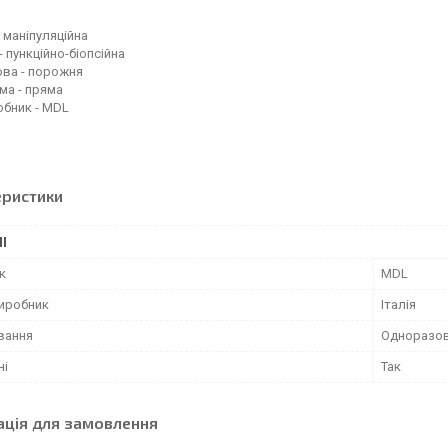
- маніпуляційна
- пункційно-біопсійна
ова - порожня
ма - пряма
обник - MDL
еристики
І
к
MDL
виробник
Італія
вання
Одноразо
ні
Так
ація для замовлення