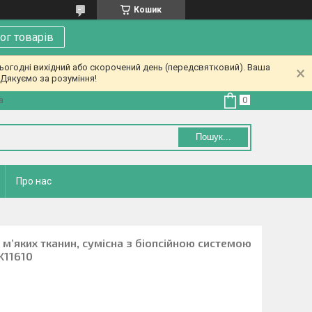
Кошик
ог товарів
ьогодні вихідний або скорочений день (передсвятковий). Ваша
Дякуємо за розуміння!
а
Пошук...
Про нас
 м’яких тканин, сумісна з біопсійною системою
K11610