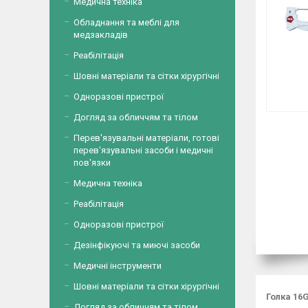
Медична техніка
Обладнання та меблі для
медзакладів
Реабілітація
Шовні матеріали та сітки хірургічні
Одноразові пристрої
Догляд за обличчям та тілом
Перев'язувальні матеріали, готові
перев'язувальні засоби і медичні
пов'язки
Медична техніка
Реабілітація
Одноразові пристрої
Дезінфікуючі та миючі засоби
Медичні інструменти
Шовні матеріали та сітки хірургічні
Голка 16
Догляд за обличчям та тілом