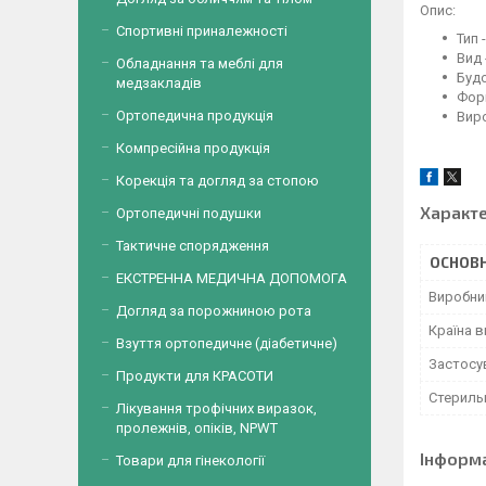
Опис:
Спортивні приналежності
Тип 
Вид 
Обладнання та меблі для
Буд
медзакладів
Фор
Ортопедична продукція
Вир
Компресійна продукція
Корекція та догляд за стопою
Характ
Ортопедичні подушки
Тактичне спорядження
ОСНОВН
ЕКСТРЕННА МЕДИЧНА ДОПОМОГА
Виробни
Догляд за порожниною рота
Країна 
Взуття ортопедичне (діабетичне)
Застосу
Продукти для КРАСОТИ
Стериль
Лікування трофічних виразок,
пролежнів, опіків, NPWT
Інформ
Товари для гінекології