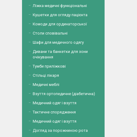
Ліжка медичні функціональні
Кушетки для огляду пацієнта
Комоди для ординаторської
Столи сповівальні
Шафи для медичного одягу
Дивани та банкетки для зони
очікування
Тумби приліжкові
Стільці лікаря
Медичні меблі
Взуття ортопедичне (діабетична)
Медичний одяг і взуття
Тактичне спорядження
Медичний одяг і взуття
Догляд за порожниною рота