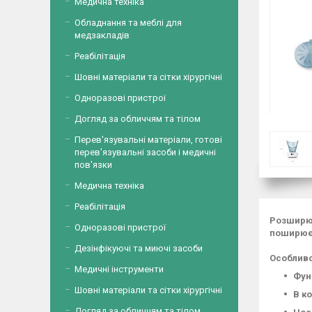
Медична техніка
Обладнання та меблі для
медзакладів
Реабілітація
Шовні матеріали та сітки хірургічні
Одноразові пристрої
Догляд за обличчям та тілом
Перев'язувальні матеріали, готові
перев'язувальні засоби і медичні
пов'язки
Медична техніка
Реабілітація
Розширює
Одноразові пристрої
поширюєт
Дезінфікуючі та миючі засоби
Особливо
Медичні інструменти
Фун
Шовні матеріали та сітки хірургічні
В к
Догляд за обличчям та тілом