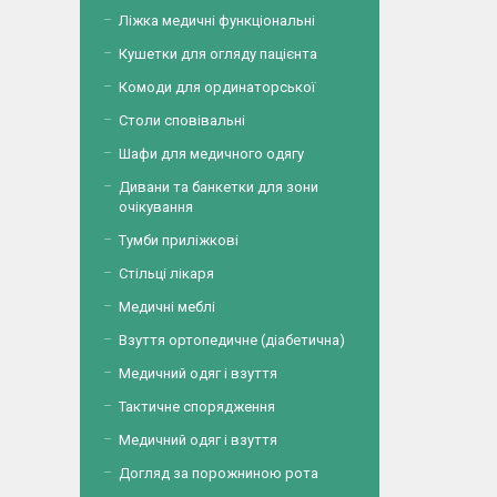
Ліжка медичні функціональні
Кушетки для огляду пацієнта
Комоди для ординаторської
Столи сповівальні
Шафи для медичного одягу
Дивани та банкетки для зони
очікування
Тумби приліжкові
Стільці лікаря
Медичні меблі
Взуття ортопедичне (діабетична)
Медичний одяг і взуття
Тактичне спорядження
Медичний одяг і взуття
Догляд за порожниною рота