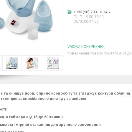
+380 (98) 700-10-74
Пн-Пт: 9:00-18:00,
Сб:10:00-14:00
повернення товару протягом 14 дн
 та очищує пори, сприяє кровообігу та згладжує контури обличчя
ься для заспокійливого догляду за шкірою.
сті:
кція таймера від 15 до 60 хвилин
омплекті мірний стаканчик для зручного заповнення