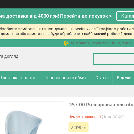
а доставка від 4000 грн! Перейти до покупок >
Катал
робляти замовлення та повідомлення, оскільки за її графіком роботи с
ідомлення або замовлення буде оброблене в найближчий робочий день. 
М. Коцюбинського 39, Київ, Україн
 та догляд
Доставка і оплата
Повернення та обмін
Статті
Відгуки
DS 400 Розпарювач для об
Немає в наявності
Код:
DS 400
2 490 ₴