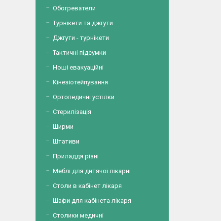
Обогреватели
Турнікети та джгути
Джгути - турнікети
Тактичні підсумки
Ноші евакуаційні
Кінезіотейпування
Ортопедичні устілки
Стерилізація
Ширми
Штативи
Приладдя різні
Меблі для дитячої лікарні
Столи в кабінет лікаря
Шафи для кабінета лікаря
Столики медичні