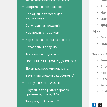
Нос
Аро
Спортивні приналежності
Нал
Обладнання та меблі для
медзакладів
LED
Диф
Ортопедична продукція
Ефект:
Компресійна продукція
Очи
Корекція та догляд за стопою
Під
Ортопедичні подушки
Тактичне спорядження
Технічні
Еле
ЕКСТРЕННА МЕДИЧНА ДОПОМОГА
Спо
Догляд за порожниною рота
Розм
Взуття ортопедичне (діабетичне)
Вага
Продукти для КРАСОТИ
Умо
Лікування трофічних виразок,
Кра
пролежнів, опіків, NPWT
Товари для гінекології