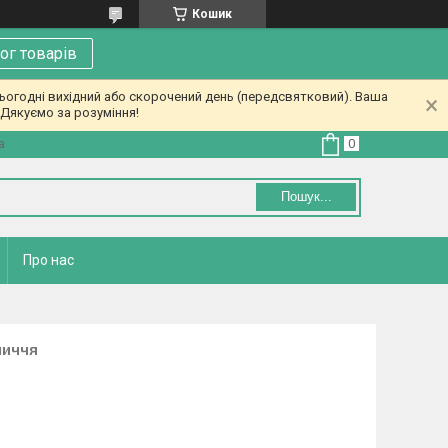
Кошик
ог товарів
ьогодні вихідний або скорочений день (передсвятковий). Ваша
Дякуємо за розуміння!
а
Пошук...
Про нас
личчя