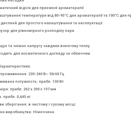
ова насадка
матичний відсік для приємної ароматерапії
аштування температури від 80-95°C для ароматерапії та 100°C для
-дисплей для простого налаштування та експлуатації
узор для рівномірного розподілу пари
щує та знімає напругу завдяки вологому теплу
ходить для косметичного догляду за обличчям
 Характеристики:
ктроживлення: 220-240 В~ 50/60 Гц
живана потужність: прибл. 130 Вт
іри: прибл. 262 x 200 x 197 мм
: прибл. 0,645 кг
ви зберігання: в чистому і сухому місці
їна виробництва: Німеччина.