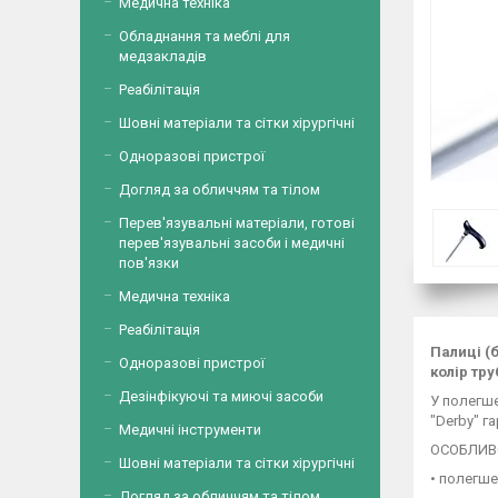
Медична техніка
Обладнання та меблі для
медзакладів
Реабілітація
Шовні матеріали та сітки хірургічні
Одноразові пристрої
Догляд за обличчям та тілом
Перев'язувальні матеріали, готові
перев'язувальні засоби і медичні
пов'язки
Медична техніка
Реабілітація
Палиці (
Одноразові пристрої
колір тр
Дезінфікуючі та миючі засоби
У полегше
"Derby" г
Медичні інструменти
ОСОБЛИВО
Шовні матеріали та сітки хірургічні
• полегше
Догляд за обличчям та тілом