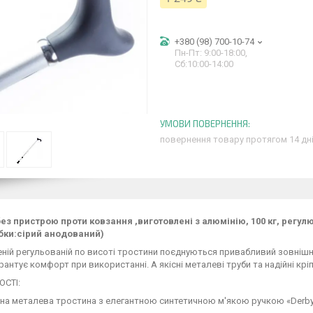
+380 (98) 700-10-74
Пн-Пт: 9:00-18:00,
Сб:10:00-14:00
повернення товару протягом 14 дн
без пристрою проти ковзання ,виготовлені з алюмінію, 100 кг, регул
убки:сірий анодований)
ній регульованій по висоті тростини поєднуються привабливий зовнішні
арантує комфорт при використанні. А якісні металеві труби та надійні кр
СТІ:
на металева тростина з елегантною синтетичною м'якою ручкою «Derby