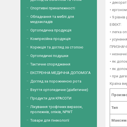
• декорат
Спортивні приналежності
• ергоном
Обладнання та меблі для
• 9 рівні
медзакладів
ЕФЕКТ:
Ортопедична продукція
• легка о
Компресійна продукція
• усуненн
ПРИЗНАЧ
Корекція та догляд за стопою
• незначн
Ортопедичні подушки
• як допо
Тактичне спорядження
• як допо
ЕКСТРЕННА МЕДИЧНА ДОПОМОГА
• при дег
Догляд за порожниною рота
Країна ви
Взуття ортопедичне (діабетичне)
Произв
Продукти для КРАСОТИ
Лікування трофічних виразок,
Тип
пролежнів, опіків, NPWT
Товари для гінекології
Максима