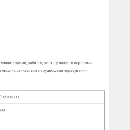
а спини: травми, забиття, розтягування та переломи;
лода людина стикається з труднощами пересування;
(Германия)
ная