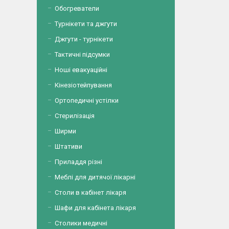
Обогреватели
Турнікети та джгути
Джгути - турнікети
Тактичні підсумки
Ноші евакуаційні
Кінезіотейпування
Ортопедичні устілки
Стерилізація
Ширми
Штативи
Приладдя різні
Меблі для дитячої лікарні
Столи в кабінет лікаря
Шафи для кабінета лікаря
Столики медичні