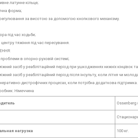
ивне латунне кільце;
ічна форма;
в регулювання за висотою за допомогою кнопкового механізму.
пора під час ходьби;
я центру тяжіння під час пересування.
ЕННЯ:
і проблеми в опорно-руховій системі;
міжний засіб у реабілітаційний період при ушкодженнях нижніх кінцівок т
міжний засіб у реабілітаційний період після інсульту, коли літня чи мо
енеративно-дистрофічних процесах, коли потрібна додаткова підтримка.
робник: Німеччина
одитель
Ossenberg 
Стационар
льная нагрузка
100 кг.