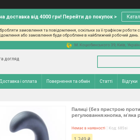
а доставка від 4000 грн! Перейти до покупок >
Катал
робляти замовлення та повідомлення, оскільки за її графіком роботи с
ідомлення або замовлення буде оброблене в найближчий робочий день. 
М. Коцюбинського 39, Київ, Україн
 та догляд
Доставка і оплата
Повернення та обмін
Статті
Відгуки
Палиці (без пристрою проти 
регулювання:кнопка, м'яка р
Немає в наявності
Код:
685si
1 249 ₴