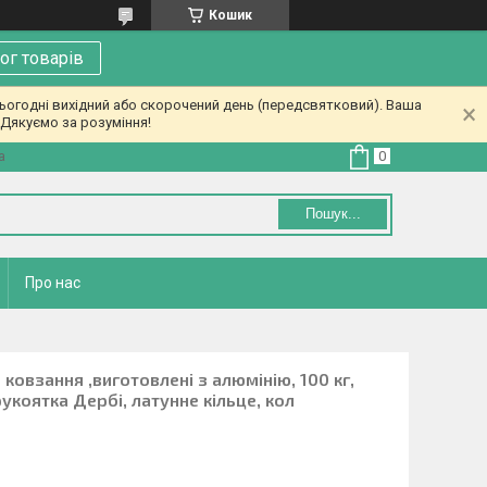
Кошик
ог товарів
ьогодні вихідний або скорочений день (передсвятковий). Ваша
Дякуємо за розуміння!
а
Пошук...
Про нас
ковзання ,виготовлені з алюмінію, 100 кг,
укоятка Дербі, латунне кільце, кол