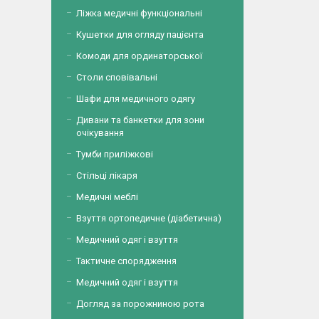
Ліжка медичні функціональні
Кушетки для огляду пацієнта
Комоди для ординаторської
Столи сповівальні
Шафи для медичного одягу
Дивани та банкетки для зони
очікування
Тумби приліжкові
Стільці лікаря
Медичні меблі
Взуття ортопедичне (діабетична)
Медичний одяг і взуття
Тактичне спорядження
Медичний одяг і взуття
Догляд за порожниною рота