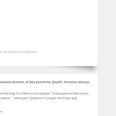
ів
за рахунок покупця
ювання:кнопка, м'яка рукоятка Дербі, латунне кільце,
й вигляд та стійка конструкція. Покращена м'яка ручка
іплення – запорука тривалого рядка експлуатації.
»;