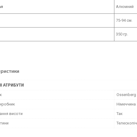
ал
Алюмний
75-94 см.
350 гр.
еристики
І АТРИБУТИ
к
Ossenberg
виробник
Німеччина
ання висоти
Так
стини
Телескопіч