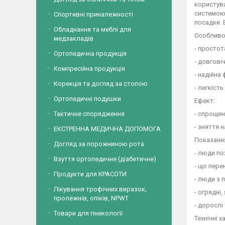
користува
системою 
Спортивні приналежності
посадки. 
Обладнання та меблі для
Особливо
медзакладів
- простот
Ортопедична продукція
- довгові
Компресійна продукція
- надійна
Корекція та догляд за стопою
- легкіст
Ортопедичні подушки
Ефект:
- спрощен
Тактичне спорядження
- зняття 
ЕКСТРЕННА МЕДИЧНА ДОПОМОГА
Показання
Догляд за порожниною рота
- люди по
Взуття ортопедичне (діабетичне)
- що пере
Продукти для КРАСОТИ
- люди з 
Лікування трофічних виразок,
- огрядні
пролежнів, опіків, NPWT
- дорослі
Товари для гінекології
Технічні 