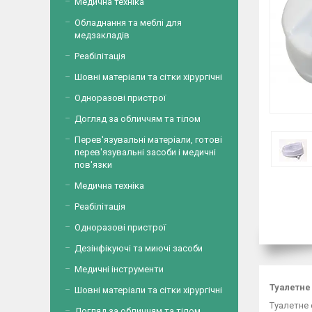
Медична техніка
Обладнання та меблі для
медзакладів
Реабілітація
Шовні матеріали та сітки хірургічні
Одноразові пристрої
Догляд за обличчям та тілом
Перев'язувальні матеріали, готові
перев'язувальні засоби і медичні
пов'язки
Медична техніка
Реабілітація
Одноразові пристрої
Дезінфікуючі та миючі засоби
Медичні інструменти
Туалетне 
Шовні матеріали та сітки хірургічні
Туалетне 
Догляд за обличчям та тілом