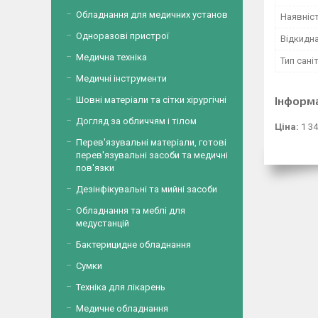
Обладнання для медичних установ
Наявніс
Одноразові пристрої
Відкидн
Медична техніка
Тип сан
Медичні інструменти
Інформ
Шовні матеріали та сітки хірургічні
Догляд за обличчям і тілом
Ціна:
1 34
Перев'язувальні матеріали, готові
перев'язувальні засоби та медичні
пов'язки
Дезінфікувальні та мийні засоби
Обладнання та меблі для
медустанцій
Бактерицидне обладнання
Сумки
Техніка для лікарень
Медичне обладнання