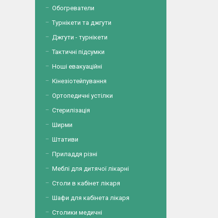
Обогреватели
Турнікети та джгути
Джгути - турнікети
Тактичні підсумки
Ноші евакуаційні
Кінезіотейпування
Ортопедичні устілки
Стерилізація
Ширми
Штативи
Приладдя різні
Меблі для дитячої лікарні
Столи в кабінет лікаря
Шафи для кабінета лікаря
Столики медичні