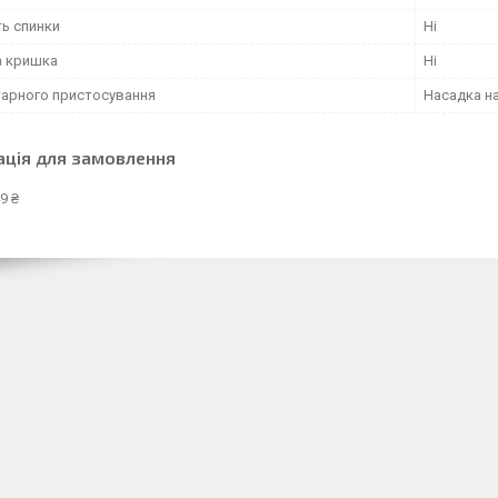
ть спинки
Ні
а кришка
Ні
ітарного пристосування
Насадка на
ація для замовлення
9 ₴