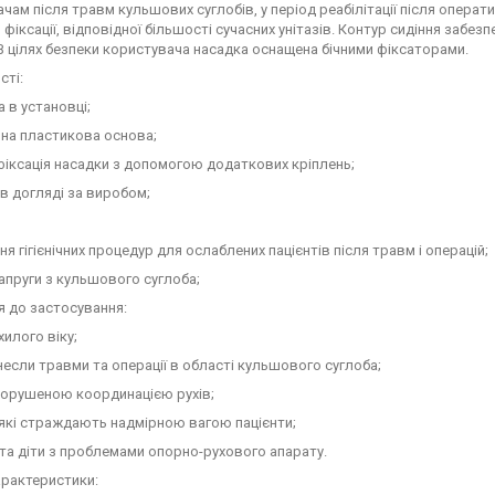
чам після травм кульшових суглобів, у період реабілітації після опера
фіксації, відповідної більшості сучасних унітазів. Контур сидіння за
В цілях безпеки користувача насадка оснащена бічними фіксаторами.
сті:
а в установці;
чна пластикова основа;
 фіксація насадки з допомогою додаткових кріплень;
ь в догляді за виробом;
ня гігієнічних процедур для ослаблених пацієнтів після травм і операцій;
напруги з кульшового суглоба;
 до застосування:
хилого віку;
несли травми та операції в області кульшового суглоба;
порушеною координацією рухів;
, які страждають надмірною вагою пацієнти;
 та діти з проблемами опорно-рухового апарату.
характеристики: