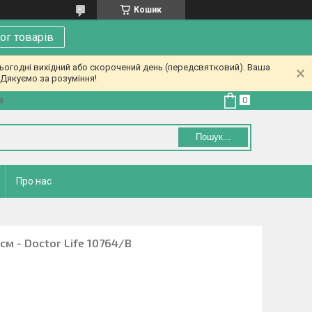
Кошик
ог товарів
ьогодні вихідний або скорочений день (передсвятковий). Ваша
Дякуємо за розуміння!
а
Пошук...
Про нас
 см - Doctor Life 10764/B