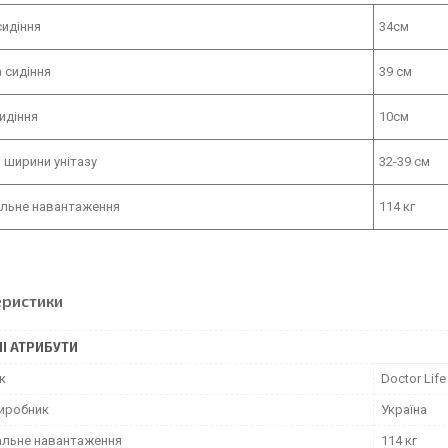
идіння
34см
 сидіння
39 см
идіння
10см
 ширини унітазу
32-39 см
льне навантаження
114 кг
еристики
І АТРИБУТИ
к
Doctor Life
виробник
Україна
льне навантаження
114 кг