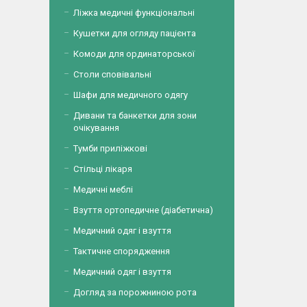
Ліжка медичні функціональні
Кушетки для огляду пацієнта
Комоди для ординаторської
Столи сповівальні
Шафи для медичного одягу
Дивани та банкетки для зони
очікування
Тумби приліжкові
Стільці лікаря
Медичні меблі
Взуття ортопедичне (діабетична)
Медичний одяг і взуття
Тактичне спорядження
Медичний одяг і взуття
Догляд за порожниною рота