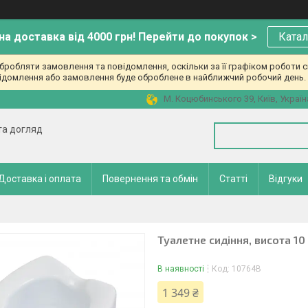
а доставка від 4000 грн! Перейти до покупок >
Катал
робляти замовлення та повідомлення, оскільки за її графіком роботи с
ідомлення або замовлення буде оброблене в найближчий робочий день. 
М. Коцюбинського 39, Київ, Україн
 та догляд
Доставка і оплата
Повернення та обмін
Статті
Відгуки
Туалетне сидіння, висота 10
В наявності
Код:
10764B
1 349 ₴