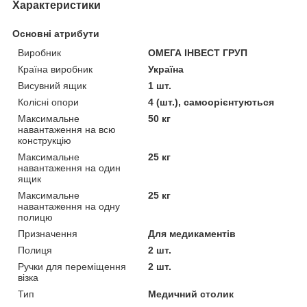
Характеристики
Основні атрибути
Виробник
ОМЕГА ІНВЕСТ ГРУП
Країна виробник
Україна
Висувний ящик
1 шт.
Колісні опори
4 (шт.), самоорієнтуються
Максимальне
50 кг
навантаження на всю
конструкцію
Максимальне
25 кг
навантаження на один
ящик
Максимальне
25 кг
навантаження на одну
полицю
Призначення
Для медикаментів
Полиця
2 шт.
Ручки для переміщення
2 шт.
візка
Тип
Медичний столик