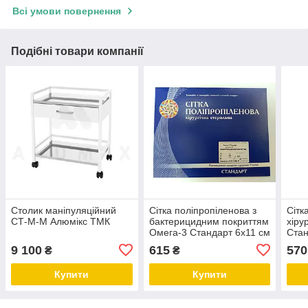
Всі умови повернення
Подібні товари компанії
Столик маніпуляційний
Сітка поліпропіленова з
Сітк
СТ-М-М Алюмікс ТМК
бактерицидним покриттям
хіру
Омега-3 Стандарт 6х11 см
Стан
(щільність 70 г/м2)
(щіл
9 100
615
570
₴
₴
Купити
Купити