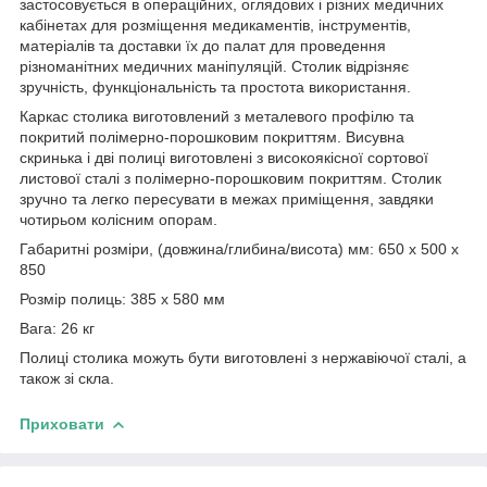
застосовується в операційних, оглядових і різних медичних
кабінетах для розміщення медикаментів, інструментів,
матеріалів та доставки їх до палат для проведення
різноманітних медичних маніпуляцій. Столик відрізняє
зручність, функціональність та простота використання.
Каркас столика виготовлений з металевого профілю та
покритий полімерно-порошковим покриттям. Висувна
скринька і дві полиці виготовлені з високоякісної сортової
листової сталі з полімерно-порошковим покриттям. Столик
зручно та легко пересувати в межах приміщення, завдяки
чотирьом колісним опорам.
Габаритні розміри, (довжина/глибина/висота) мм: 650 х 500 х
850
Розмір полиць: 385 х 580 мм
Вага: 26 кг
Полиці столика можуть бути виготовлені з нержавіючої сталі, а
також зі скла.
Приховати