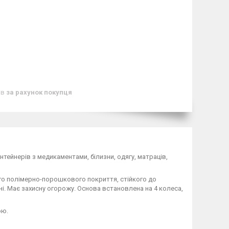
ів
за рахунок покупця
тейнерів з медикаментами, білизни, одягу, матраців,
ого полімерно-порошкового покриття, стійкого до
. Має захисну огорожу. Основа встановлена на 4 колеса,
ою.