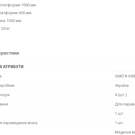
платформи 1000 мм
латформи 600 мм
зка 1050 мм
 20 кг
еристики
І АТРИБУТИ
к
ОМЕГА ІНВ
виробник
Україна
опори
4 (шт.)
ення
Для перев
1 шт.
я переміщення візка
1 шт.
Медична в