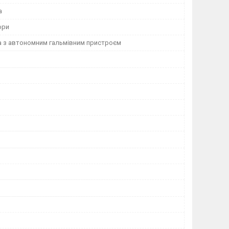
а
ори
а з автономним гальмівним пристроєм