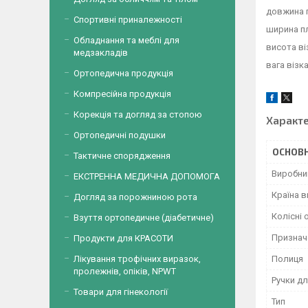
довжина 
Спортивні приналежності
ширина п
Обладнання та меблі для
висота ві
медзакладів
вага візка
Ортопедична продукція
Компресійна продукція
Корекція та догляд за стопою
Характ
Ортопедичні подушки
ОСНОВН
Тактичне спорядження
Виробни
ЕКСТРЕННА МЕДИЧНА ДОПОМОГА
Країна 
Догляд за порожниною рота
Колісні 
Взуття ортопедичне (діабетичне)
Признач
Продукти для КРАСОТИ
Полиця
Лікування трофічних виразок,
пролежнів, опіків, NPWT
Ручки дл
Товари для гінекології
Тип