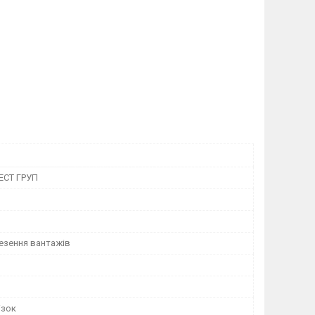
ЕСТ ГРУП
езення вантажів
ізок