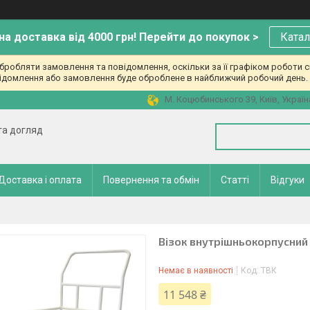
а доставка від 4000 грн! Перейти до покупок >
Катал
робляти замовлення та повідомлення, оскільки за її графіком роботи с
ідомлення або замовлення буде оброблене в найближчий робочий день. 
М. Коцюбинського 39, Київ, Україн
 та догляд
Доставка і оплата
Повернення та обмін
Статті
Відгуки
Візок внутрішньокорпусний 
Немає в наявності
Код:
ТВК
11 548 ₴