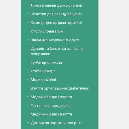
Ліжка медичні функціональні
Кушетки для огляду пацієнта
Комоди для ординаторської
Столи сповівальні
Шафи для медичного одягу
Дивани та банкетки для зони
очікування
Тумби приліжкові
Стільці лікаря
Медичні меблі
Взуття ортопедичне (діабетична)
Медичний одяг і взуття
Тактичне спорядження
Медичний одяг і взуття
Догляд за порожниною рота