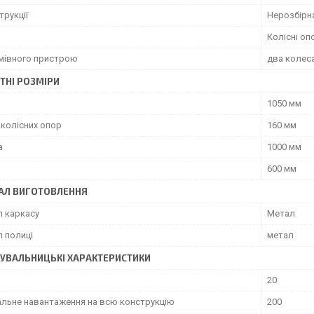
трукції
Нерозбірн
р
Колісні оп
ьмівного пристрою
два колес
ТНІ РОЗМІРИ
1050 мм
 колісних опор
160 мм
а
1000 мм
600 мм
АЛ ВИГОТОВЛЕННЯ
л каркасу
Метал
л полиці
метал
УВАЛЬНИЦЬКІ ХАРАКТЕРИСТИКИ
20
льне навантаження на всю конструкцію
200