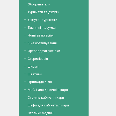
Обогреватели
Турнікети та джгути
Джгути - турнікети
Тактичні підсумки
Ноші евакуаційні
Кінезіотейпування
Ортопедичні устілки
Стерилізація
Ширми
Штативи
Приладдя різні
Меблі для дитячої лікарні
Столи в кабінет лікаря
Шафи для кабінета лікаря
Столики медичні