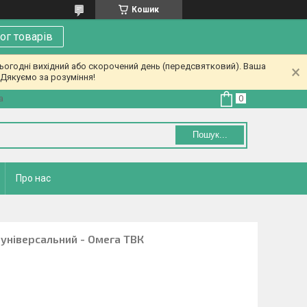
Кошик
ог товарів
ьогодні вихідний або скорочений день (передсвятковий). Ваша
Дякуємо за розуміння!
а
Пошук...
Про нас
універсальний - Омега ТВК