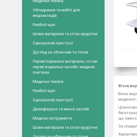
Медична техніка
Обладнання та меблі для
медзакладів
Реабілітація
Шовні матеріали та сітки хірургічні
Одноразові пристрої
Догляд за обличчям та тілом
Перев'язувальні матеріали, готові
перев'язувальні засоби і медичні
пов'язки
Медична техніка
Візок вн
Реабілітація
Візок вну
медичної 
Одноразові пристрої
Цільнозва
Дезінфікуючі та миючі засоби
багатораз
що самоор
Медичні інструменти
За спеціа
Шовні матеріали та сітки хірургічні
Характер
Догляд за обличчям та тілом