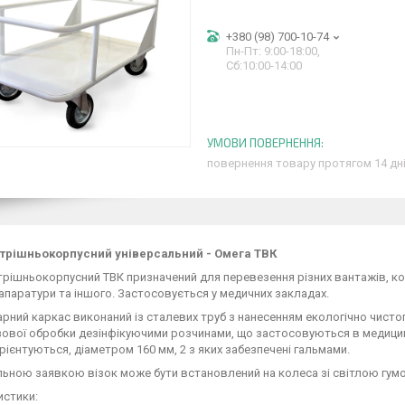
+380 (98) 700-10-74
Пн-Пт: 9:00-18:00,
Сб:10:00-14:00
повернення товару протягом 14 дн
утрішньокорпусний універсальний - Омега ТВК
трішньокорпусний ТВК призначений для перевезення різних вантажів, кон
апаратури та іншого. Застосовується у медичних закладах.
рний каркас виконаний із сталевих труб з нанесенням екологічно чист
ової обробки дезінфікуючими розчинами, що застосовуються в медицині
ієнтуються, діаметром 160 мм, 2 з яких забезпечені гальмами.
льною заявкою візок може бути встановлений на колеса зі світлою гум
истики: