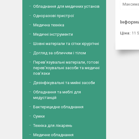
Максима
Обладнання для медичних установ
Одноразові пристрої
Інформ
Медична техніка
Ціна:
11 5
Медичні інструменти
Шовні матеріали та сітки хірургічні
Догляд за обличчям і тілом
Перев'язувальні матеріали, готові
перев'язувальні засоби та медичні
пов'язки
Дезінфікувальні та мийні засоби
Обладнання та меблі для
медустанцій
Бактерицидне обладнання
Сумки
Техніка для лікарень
Медичне обладнання