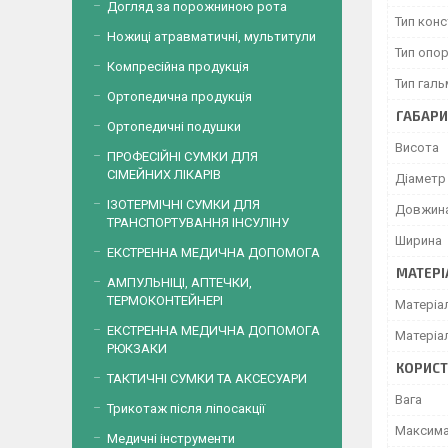
Догляд за порожниною рота
Тип конс
Ножиці атравматичні, мультитули
Тип опо
Компресійна продукція
Тип гал
Ортопедична продукція
ГАБАРИ
Ортопедичні подушки
Висота
ПРОФЕСІЙНІ СУМКИ ДЛЯ
СІМЕЙНИХ ЛІКАРІВ
Діаметр
ІЗОТЕРМІЧНІ СУМКИ ДЛЯ
Довжин
ТРАНСПОРТУВАННЯ ІНСУЛІНУ
Ширина
ЕКСТРЕННА МЕДИЧНА ДОПОМОГА
МАТЕРІ
АМПУЛЬНІЦІ, АПТЕЧКИ,
ТЕРМОКОНТЕЙНЕРІ
Матеріа
ЕКСТРЕННА МЕДИЧНА ДОПОМОГА
Матеріа
РЮКЗАКИ
КОРИСТ
ТАКТИЧНІ СУМКИ ТА АКСЕСУАРИ
Вага
Трикотаж після ліпосакції
Максима
Медичні інструменти