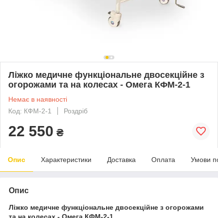
Ліжко медичне функціональне двосекційне з
огорожами та на колесах - Омега КФМ-2-1
Немає в наявності
Код: КФМ-2-1
Роздріб
22 550
₴
Опис
Характеристики
Доставка
Оплата
Умови п
Опис
Ліжко медичне функціональне двосекційне з огорожами
та на колесах - Омега КФМ-2-1