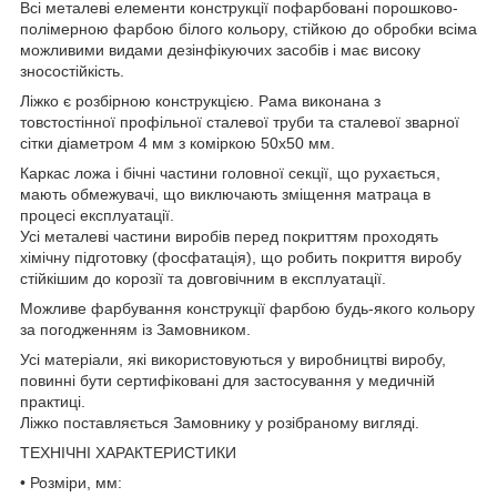
Всі металеві елементи конструкції пофарбовані порошково-
полімерною фарбою білого кольору, стійкою до обробки всіма
можливими видами дезінфікуючих засобів і має високу
зносостійкість.
Ліжко є розбірною конструкцією. Рама виконана з
товстостінної профільної сталевої труби та сталевої зварної
сітки діаметром 4 мм з коміркою 50х50 мм.
Каркас ложа і бічні частини головної секції, що рухається,
мають обмежувачі, що виключають зміщення матраца в
процесі експлуатації.
Усі металеві частини виробів перед покриттям проходять
хімічну підготовку (фосфатація), що робить покриття виробу
стійкішим до корозії та довговічним в експлуатації.
Можливе фарбування конструкції фарбою будь-якого кольору
за погодженням із Замовником.
Усі матеріали, які використовуються у виробництві виробу,
повинні бути сертифіковані для застосування у медичній
практиці.
Ліжко поставляється Замовнику у розібраному вигляді.
ТЕХНІЧНІ ХАРАКТЕРИСТИКИ
• Розміри, мм: