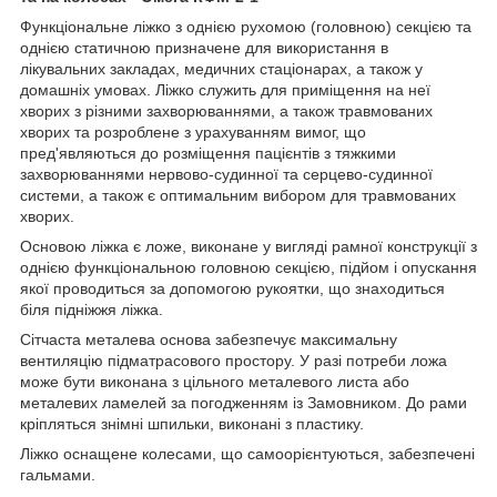
Функціональне ліжко з однією рухомою (головною) секцією та
однією статичною призначене для використання в
лікувальних закладах, медичних стаціонарах, а також у
домашніх умовах. Ліжко служить для приміщення на неї
хворих з різними захворюваннями, а також травмованих
хворих та розроблене з урахуванням вимог, що
пред'являються до розміщення пацієнтів з тяжкими
захворюваннями нервово-судинної та серцево-судинної
системи, а також є оптимальним вибором для травмованих
хворих.
Основою ліжка є ложе, виконане у вигляді рамної конструкції з
однією функціональною головною секцією, підйом і опускання
якої проводиться за допомогою рукоятки, що знаходиться
біля підніжжя ліжка.
Сітчаста металева основа забезпечує максимальну
вентиляцію підматрасового простору. У разі потреби ложа
може бути виконана з цільного металевого листа або
металевих ламелей за погодженням із Замовником. До рами
кріпляться знімні шпильки, виконані з пластику.
Ліжко оснащене колесами, що самоорієнтуються, забезпечені
гальмами.