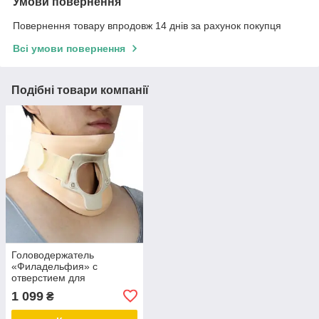
Умови повернення
Повернення товару впродовж 14 днів за рахунок покупця
Всі умови повернення
Подібні товари компанії
Головодержатель
«Филадельфия» с
отверстием для
трахеостомы - Doctor Life
1 099
₴
СС-06