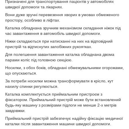
Призначені для транспортування пацієнтів у автомобілях
швидкої допомоги та лікарнях.
Вони дуже зручні перевезення хворих в умовах обмеженого
простору, особливо в ліфтах.
Каталка обладнана зручним механізмом складання ніжок під
час завантаження в автомобіль швидкої допомоги.
Ніжки складаються при натисканні на них на відповідний
пристрій та відтиснутих запобіжних рукоятках.
Для полегшення завантаження каталка обладнана двома
парами коліс під головною секцією.
Носилки, з обох боків, обладнані обмежувальними огорожами,
що опускаються.
За потреби носилки можна трансформувати в крісло, кут
нахилу спинки регулюється.
Каталка комплектується приймальним пристроєм з
фіксатором. Приймальний пристрій може бути встановлений
будь-яку машину з розмірами підлоги не менше 2-х метрів
завдовжки.
Приймальний пристрій забезпечує надійну фіксацію медичної
каталки після завантаження машини швидкої допомоги.