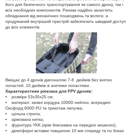
його для безпечного транспортування як самого дрону, так і
всіх необхідних компонентів. Рюкзак надійно захистить
обладнання від механічних пошкоджень та вологи, а
продуманий внутрішній пристрій забезпечить швидкий доступ
до всіх елементів.
Вміщає до 4 дронів діагоналлю 7-8 дюймів без знятих
лопастей, 10 дюймів зі знятими лопастями.
Характеристики рюкзака для FPV дронів:
• розміри 53х35х25 см;
• матеріал: ззовні кордура 1000D нейлон, всередині
Оксфорд 600D PU та трикотаж липучка;
• щільна стропа;
• армована нитка;
• фурнітура YKK (крім блискавок на передніх кишенях);
• демпферні вставки товщиною 10 мм спереду та по боках