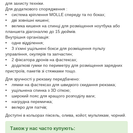
для захисту техніки.
Для додаткового спорядження :
• система кріплення MOLLE спереду та по боках;
• дві зовнішні кишені;
• велика кишеня на спинці для розміщення ноутбука або
планшета діагоналлю до 15 дюймів.
Внутрішня організація:
• одне відділення;
• 3 з’ємні ущільнені бокси для розміщення пульту
управління, окулярів та запчастин;
• 2 фіксатора дронів на фастексах;
• додаткові гумки по периметру для розміщення зарядних
пристроїв, пакетів зі стяжками тощо.
Для зручності у рюкзаку передбачено:
• лямки на фастексах для швидкого скидання рюкзака;
• ущільнена спинка з 3D сіткою;
• широкий пояс для кращого розподілу ваги;
• нагрудна перемичка;
• велкро для патчів;
Доступні в кольорах піксель, олива, койот, мультикам, чорний.
Також у нас часто купують: