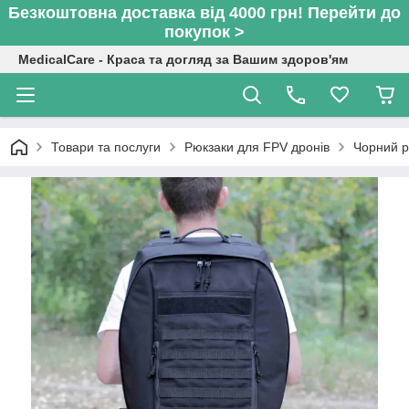
Безкоштовна доставка від 4000 грн! Перейти до
покупок >
MedicalCare - Краса та догляд за Вашим здоров'ям
Товари та послуги
Рюкзаки для FPV дронів
Чорний р