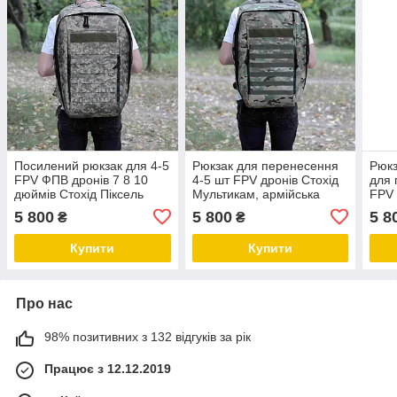
Посилений рюкзак для 4-5
Рюкзак для перенесення
Рюкз
FPV ФПВ дронів 7 8 10
4-5 шт FPV дронів Стохід
для 
дюймів Стохід Піксель
Мультикам, армійська
FPV 
тактична сумка для дронів
армі
5 800
5 800
5 8
₴
₴
Купити
Купити
Про нас
98% позитивних з 132 відгуків за рік
Працює з 12.12.2019