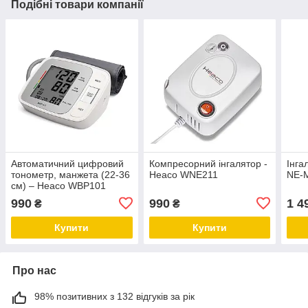
Подібні товари компанії
Автоматичний цифровий
Компресорний інгалятор -
Інга
тонометр, манжета (22-36
Heaco WNE211
NE-
см) – Heaco WBP101
990
990
1 4
₴
₴
Купити
Купити
Про нас
98% позитивних з 132 відгуків за рік