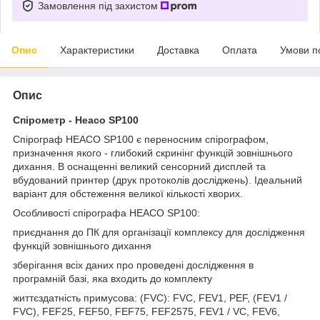
Замовлення під захистом
Опис
Характеристики
Доставка
Оплата
Умови п
Опис
Спірометр - Heaco SP100
Спірограф HEACO SP100 є переносним спірографом,
призначення якого - глибокий скринінг функцій зовнішнього
дихання. В оснащенні великий сенсорний дисплей та
вбудований принтер (друк протоколів досліджень). Ідеальний
варіант для обстеження великої кількості хворих.
Особливості спірографа HEACO SP100:
приєднання до ПК для організації комплексу для дослідження
функцій зовнішнього дихання
зберігання всіх даних про проведені дослідження в
програмній базі, яка входить до комплекту
життєздатність примусова: (FVC): FVC, FEV1, PEF, (FEV1 /
FVC), FEF25, FEF50, FEF75, FEF2575, FEV1 / VC, FEV6,