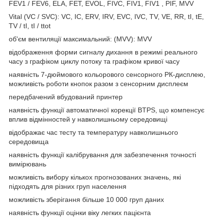
FEV1 / FEV6, ELA, FET, EVOL, FIVC, FIV1, FIV1 , PIF, MVV
Vital (VC / SVC): VC, IC, ERV, IRV, EVC, IVC, TV, VE, RR, tI, tE,
TV / tI, tI / ttot
об'єм вентиляції максимальний: (MVV): MVV
відображення форми сигналу дихання в режимі реального
часу з графіком циклу потоку та графіком кривої часу
наявність 7-дюймового кольорового сенсорного РК-дисплею,
можливість роботи кнопок разом з сенсорним дисплеєм
передбачений вбудований принтер
наявність функції автоматичної корекції BTPS, що компенсує
вплив відмінностей у навколишньому середовищі
відображає час тесту та температуру навколишнього
середовища
наявність функції калібрування для забезпечення точності
вимірювань
можливість вибору кількох прогнозованих значень, які
підходять для різних груп населення
можливість зберігання більше 10 000 груп даних
наявність функції оцінки віку легких пацієнта