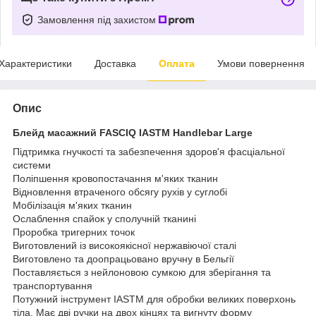
Замовлення під захистом
Характеристики
Доставка
Оплата
Умови повернення
Опис
Блейд масажний FASCIQ IASTM Handlebar Large
Підтримка гнучкості та забезпечення здоров'я фасціальної
системи
Поліпшення кровопостачання м'яких тканин
Відновлення втраченого обсягу рухів у суглобі
Мобілізація м'яких тканин
Ослаблення спайок у сполучній тканині
Проробка тригерних точок
Виготовлений із високоякісної нержавіючої сталі
Виготовлено та доопрацьовано вручну в Бельгії
Поставляється з нейлоновою сумкою для зберігання та
транспортування
Потужний інструмент IASTM для обробки великих поверхонь
тіла. Має дві ручки на двох кінцях та вигнуту форму