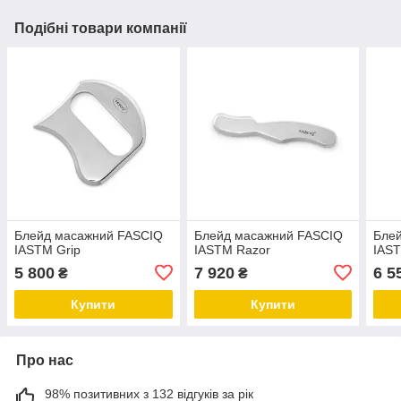
Подібні товари компанії
Блейд масажний FASCIQ
Блейд масажний FASCIQ
Бле
IASTM Grip
IASTM Razor
IAS
5 800
7 920
6 5
₴
₴
Купити
Купити
Про нас
98% позитивних з 132 відгуків за рік