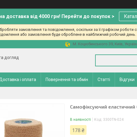
а доставка від 4000 грн! Перейти до покупок >
Катал
робляти замовлення та повідомлення, оскільки за її графіком роботи с
ідомлення або замовлення буде оброблене в найближчий робочий день. 
М. Коцюбинського 39, Київ, Україн
 та догляд
Доставка і оплата
Повернення та обмін
Статті
Відгуки
Самофіксуючий еластичний би
В наявності
Код:
3300TN-024
178 ₴