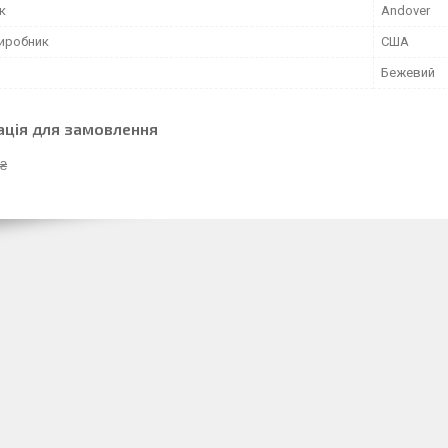
к
Andover
виробник
США
Бежевий
ація для замовлення
 ₴