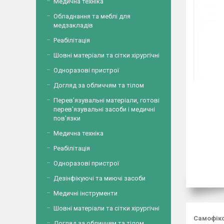
Медична техніка
Обладнання та меблі для
медзакладів
Реабілітація
Шовні матеріали та сітки хірургічні
Одноразові пристрої
Догляд за обличчям та тілом
Перев'язувальні матеріали, готові
перев'язувальні засоби і медичні
пов'язки
Медична техніка
Реабілітація
Одноразові пристрої
Дезінфікуючі та миючі засоби
Медичні інструменти
Шовні матеріали та сітки хірургічні
Самофікс
Догляд за обличчям та тілом