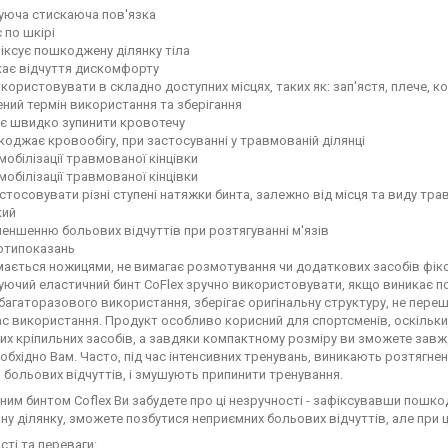
уюча стискаюча пов'язка
 по шкірі
іксує пошкоджену ділянку тіла
кає відчуття дискомфорту
користовувати в складно доступних місцях, таких як: зап'ястя, плече, ко
ий термін використання та зберігання
є швидко зупинити кровотечу
оджає кровообігу, при застосуванні у травмованій ділянці
мобілізації травмованої кінцівки
мобілізації травмованої кінцівки
тосовувати різні ступені натяжки бинта, залежно від місця та виду тра
кий
еншенню больових відчуттів при розтягуванні м'язів
отипоказань
мається ножицями, не вимагає розмотування чи додаткових засобів фікс
ючий еластичний бинт CoFlex зручно використовувати, якщо виникає по
т багаторазового використання, зберігає оригінальну структуру, не пе
час використання. Продукт особливо корисний для спортсменів, оскільки 
х кріпильних засобів, а завдяки компактному розміру ви зможете завжди
еобхідно Вам. Часто, під час інтенсивних тренувань, виникають розтягненн
больових відчуттів, і змушують припинити тренування.
ним бинтом Сoflex Ви забудете про ці незручності - зафіксувавши пошко
у ділянку, зможете позбутися неприємних больових відчуттів, але при
ті та переваги: