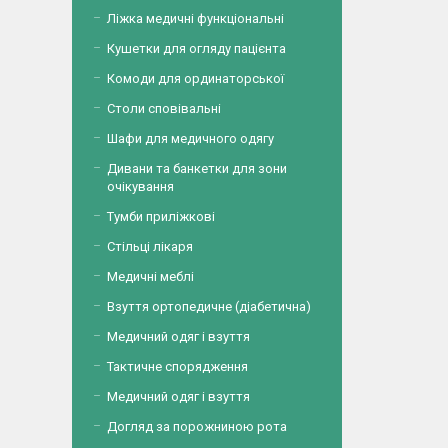
Ліжка медичні функціональні
Кушетки для огляду пацієнта
Комоди для ординаторської
Столи сповівальні
Шафи для медичного одягу
Дивани та банкетки для зони
очікування
Тумби приліжкові
Стільці лікаря
Медичні меблі
Взуття ортопедичне (діабетична)
Медичний одяг і взуття
Тактичне спорядження
Медичний одяг і взуття
Догляд за порожниною рота