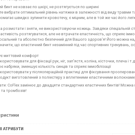
й бинт не ковзає по шкірі, не розтягується по ширині
е вибрати оптимальний рівень натяжки в залежності від виду травми та
помагає швидко зупинити кровотечу, є міцним, але в той же час його ле
а розмотати і зняти, не використовуючи ножиць. Завдяки спеціальній с
астивість розтягуватися, але не втрачати еластичність, що сприяє іммо
ерсальний та абсолютно безпечний для Вашого здоров'я! Його можна надій
начити, що еластичний бинт незамінний під час спортивних тренувань, ос
ує миттєвий комфорт
ристовувати для фіксації рук, ніг, зап'ястя, коліна, кісточки, плеча і т.д
 набряки, зменшує кількість синців та сприяє іммобілізації
ористовувати у післяопераційній практиці для фіксування прооперован
одукт виготовлений з поліестеру з вплетеними еластичними волокнами,
ати: CoFlex замінює до двадцяти стандартних еластичних бинтів! Можн
 та тромбозів!
еристики
І АТРИБУТИ