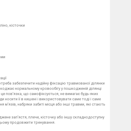
ліно, кісточки
вми
ації
треба забезпечити надійну фіксацію травмованої ділянки
решкоджає нормальному кровообігу у пошкодженій ділянці
це пов'язка, що самофіксується, не вимагає будь-яких
 носити її в кишені і використовувати саме тоді і саме
я м'язів, набряки забиті місця або інші травми, які стають
джене зап'ястя, плече, кісточку або іншу складнодоступну
 цьому продовжити тренування.