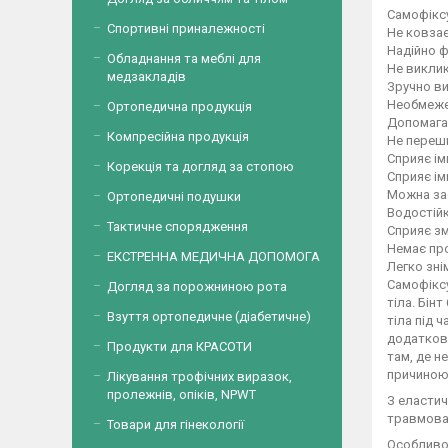
Самофікс
Спортивні приналежності
Не ковзає
Надійно ф
Обладнання та меблі для
Не викли
медзакладів
Зручно ви
Необмежен
Ортопедична продукція
Допомага
Компресійна продукція
Не перешк
Сприяє ім
Корекція та догляд за стопою
Сприяє ім
Можна зас
Ортопедичні подушки
Водостій
Тактичне спорядження
Сприяє зм
Немає пр
ЕКСТРЕННА МЕДИЧНА ДОПОМОГА
Легко зні
Самофіксу
Догляд за порожниною рота
тіла. Бін
Взуття ортопедичне (діабетичне)
тіла під 
додаткови
Продукти для КРАСОТИ
там, де н
причиною 
Лікування трофічних виразок,
пролежнів, опіків, NPWT
З еластич
травмован
Товари для гінекології
Особливос