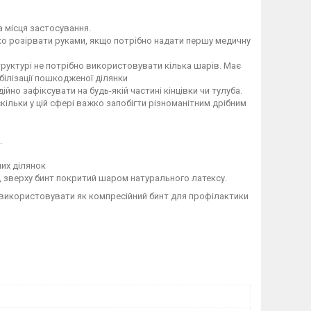
 місця застосування.
гко розірвати руками, якщо потрібно надати першу медичну
труктурі не потрібно використовувати кілька шарів. Має
білізації пошкодженої ділянки
но зафіксувати на будь-якій частині кінцівки чи тулуба.
кільки у цій сфері важко запобігти різноманітним дрібним
.
их ділянок
 зверху бинт покритий шаром натурального латексу.
а використовувати як компресійний бинт для профілактики