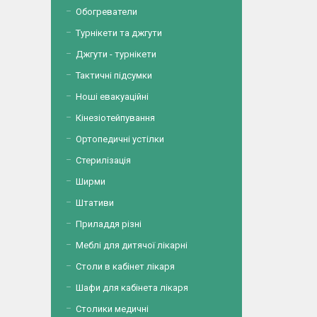
Обогреватели
Турнікети та джгути
Джгути - турнікети
Тактичні підсумки
Ноші евакуаційні
Кінезіотейпування
Ортопедичні устілки
Стерилізація
Ширми
Штативи
Приладдя різні
Меблі для дитячої лікарні
Столи в кабінет лікаря
Шафи для кабінета лікаря
Столики медичні