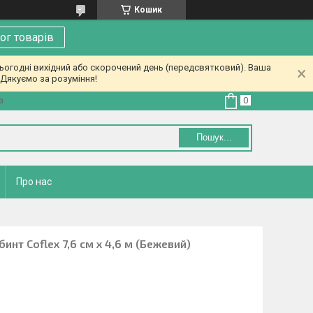
Кошик
ог товарів
ьогодні вихідний або скорочений день (передсвятковий). Ваша
Дякуємо за розуміння!
а
Пошук...
Про нас
нт Coflex 7,6 см х 4,6 м (Бежевий)