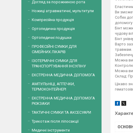
Догляд за порожниною рота
Еластични
Ножиці атравматичні, мультитули
Ви зможет
Соflex до
Компресійна продукція
допомогу
Бінт можн
Ортопедична продукція
чудову вл
Ортопедичні подушки
Бінт унів
Варто заз
ПРОФЕСІЙНІ СУМКИ ДЛЯ
травмам.
СІМЕЙНИХ ЛІКАРІВ
Забезпеч
Можна вико
ІЗОТЕРМІЧНІ СУМКИ ДЛЯ
Контролює
ТРАНСПОРТУВАННЯ ІНСУЛІНУ
Можна вик
ЕКСТРЕННА МЕДИЧНА ДОПОМОГА
Склад: Пр
Цікаво зн
АМПУЛЬНІЦІ, АПТЕЧКИ,
гематозів
ТЕРМОКОНТЕЙНЕРІ
ЕКСТРЕННА МЕДИЧНА ДОПОМОГА
РЮКЗАКИ
Характ
ТАКТИЧНІ СУМКИ ТА АКСЕСУАРИ
Трикотаж після ліпосакції
ОСНОВН
Медичні інструменти