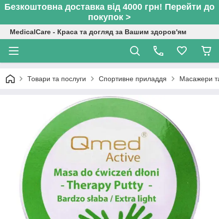
Безкоштовна доставка від 4000 грн! Перейти до
покупок >
MedicalCare - Краса та догляд за Вашим здоров'ям
Товари та послуги
Спортивне приладдя
Масажери т