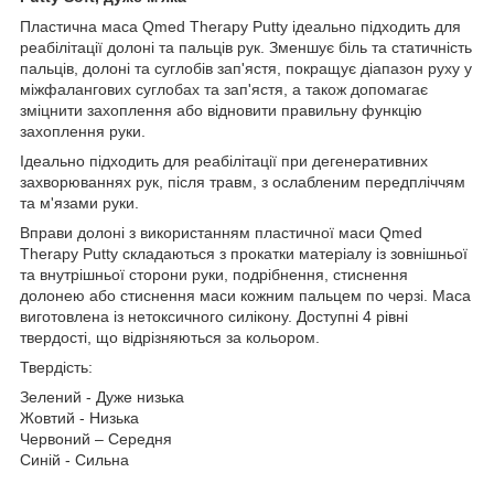
Пластична маса Qmed Therapy Putty ідеально підходить для
реабілітації долоні та пальців рук. Зменшує біль та статичність
пальців, долоні та суглобів зап'ястя, покращує діапазон руху у
міжфалангових суглобах та зап'ястя, а також допомагає
зміцнити захоплення або відновити правильну функцію
захоплення руки.
Ідеально підходить для реабілітації при дегенеративних
захворюваннях рук, після травм, з ослабленим передпліччям
та м'язами руки.
Вправи долоні з використанням пластичної маси Qmed
Therapy Putty складаються з прокатки матеріалу із зовнішньої
та внутрішньої сторони руки, подрібнення, стиснення
долонею або стиснення маси кожним пальцем по черзі. Маса
виготовлена із нетоксичного силікону. Доступні 4 рівні
твердості, що відрізняються за кольором.
Твердість:
Зелений - Дуже низька
Жовтий - Низька
Червоний – Середня
Синій - Сильна