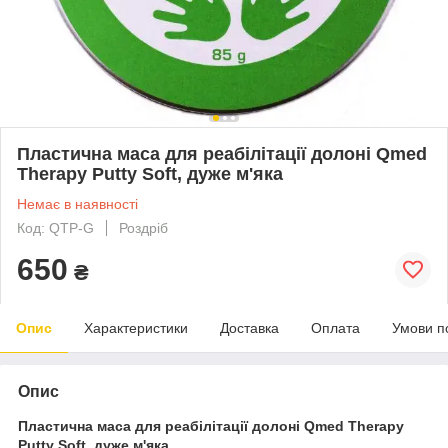
Пластична маса для реабілітації долоні Qmed
Therapy Putty Soft, дуже м'яка
Немає в наявності
Код: QTP-G
Роздріб
650
₴
Опис
Характеристики
Доставка
Оплата
Умови п
Опис
Пластична маса для реабілітації долоні Qmed Therapy
Putty Soft, дуже м'яка