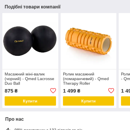
Подібні товари компанії
Масажний міні-валик
Ролик масажний
Роли
(чорний) - Qmed Lacrosse
(помаранчевий) - Qmed
- Qm
Duo Ball
Therapy Roller
875
1 499
1 4
₴
₴
Купити
Купити
Про нас
98% позитивних з 132 відгуків за рік