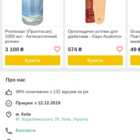
Prontosan (Пронтосан)
Ортопедичні устілки для
Gras
1000 мл - Антисептичний
діабетиків - Kaps Anatomix
Пов'
розчин
маз
3 100
574
49
₴
₴
Купити
Купити
Про нас
98% позитивних з 132 відгуків за рік
Працює з 12.12.2019
м. Київ
М. Коцюбинського 39, Київ, Україна
Контакти