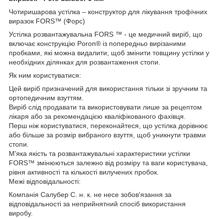
Чотиришарова устілка – конструктор для лікування трофічних
виразок FORS™ (Форс)
Устілка розвантажувальна FORS ™ - це медичний виріб, що
включає конструкцію Poron® із попередньо вирізаними
пробками, які можна видалити, щоб змінити товщину устілки у
необхідних ділянках для розвантаження стопи.
Як ним користуватися:
Цей виріб призначений для використання тільки зі зручним та
ортопедичним взуттям.
Виріб слід продавати та використовувати лише за рецептом
лікаря або за рекомендацією кваліфікованого фахівця.
Перш ніж користуватися, переконайтеся, що устілка дорівнює
або більше за розмір вибраного взуття, щоб уникнути травми
стопи.
М'яка якість та розвантажувальні характеристики устілки
FORS™ змінюються залежно від розміру та ваги користувача,
рівня активності та кількості вилучених пробок.
Межі відповідальності:
Компанія Салубер С. н. к. не несе зобов'язання за
відповідальності за неприйнятний спосіб використання
виробу.