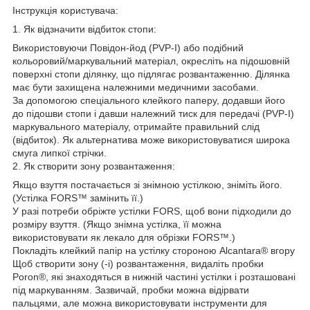
Інструкція користувача:
1. Як відзначити відбиток стопи:
Використовуючи Повідон-йод (PVP-I) або подібний
кольоровий/маркувальний матеріал, окресліть на підошовній
поверхні стопи ділянку, що підлягає розвантаженню. Ділянка
має бути захищена належними медичними засобами.
За допомогою спеціального клейкого паперу, додавши його
до підошви стопи і давши належний тиск для передачі (PVP-I)
маркувального матеріалу, отримайте правильний слід
(відбиток). Як альтернатива може використовуватися широка
смуга липкої стрічки.
2. Як створити зону розвантаження:
Якщо взуття постачається зі знімною устілкою, зніміть його.
(Устілка FORS™ замінить її.)
У разі потреби обріжте устілки FORS, щоб вони підходили до
розміру взуття. (Якщо знімна устілка, її можна
використовувати як лекало для обрізки FORS™.)
Покладіть клейкий папір на устілку стороною Alcantara® вгору
Щоб створити зону (-і) розвантаження, видаліть пробки
Poron®, які знаходяться в нижній частині устілки і розташовані
під маркуванням. Зазвичай, пробки можна відірвати
пальцями, але можна використовувати інструменти для