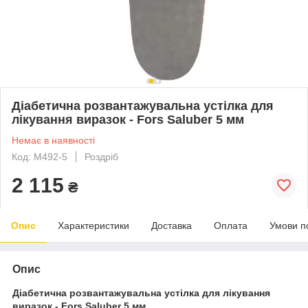
Діабетична розвантажувальна устілка для
лікування виразок - Fors Saluber 5 мм
Немає в наявності
Код: M492-5
Роздріб
2 115
₴
Опис
Характеристики
Доставка
Оплата
Умови п
Опис
Діабетична розвантажувальна устілка для лікування
виразок - Fors Saluber 5 мм