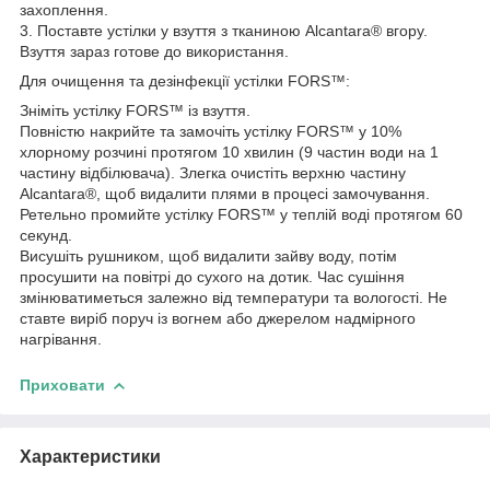
захоплення.
3. Поставте устілки у взуття з тканиною Alcantara® вгору.
Взуття зараз готове до використання.
Для очищення та дезінфекції устілки FORS™:
Зніміть устілку FORS™ із взуття.
Повністю накрийте та замочіть устілку FORS™ у 10%
хлорному розчині протягом 10 хвилин (9 частин води на 1
частину відбілювача). Злегка очистіть верхню частину
Alcantara®, щоб видалити плями в процесі замочування.
Ретельно промийте устілку FORS™ у теплій воді протягом 60
секунд.
Висушіть рушником, щоб видалити зайву воду, потім
просушити на повітрі до сухого на дотик. Час сушіння
змінюватиметься залежно від температури та вологості. Не
ставте виріб поруч із вогнем або джерелом надмірного
нагрівання.
Приховати
Характеристики