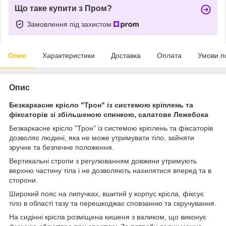
Що таке купити з Пром?
Замовлення під захистом
Опис
Характеристики
Доставка
Оплата
Умови п
Опис
Безкаркасне крісло "Трон" із системою кріплень та
фіксаторів зі збільшеною спинкою, салатове Лежебока
Безкаркасне крісло "Трон" із системою кріплень та фіксаторів
дозволяє людині, яка не може утримувати тіло, зайняти
зручне та безпечне положення.
Вертикальні стропи з регулюванням довжини утримують
верхню частину тіла і не дозволяють нахилятися вперед та в
сторони.
Широкий пояс на липучках, вшитий у корпус крісла, фіксує
тіло в області тазу та перешкоджає сповзанню та скручування.
На сидінні крісла розміщена кишеня з валиком, що виконує