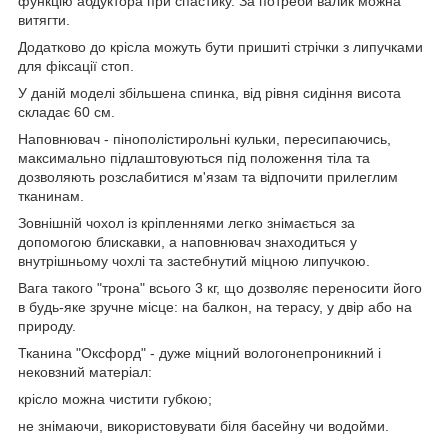
функцію абдуктора при спастику. За потреби валик можна
витягти.
Додатково до крісла можуть бути пришиті стрічки з липучками
для фіксації стоп.
У даній моделі збільшена спинка, від рівня сидіння висота
складає 60 см.
Наповнювач - пінополістирольні кульки, пересипаючись,
максимально підлаштовуються під положення тіла та
дозволяють розслабитися м'язам та відпочити прилеглим
тканинам.
Зовнішній чохол із кріпленнями легко знімається за
допомогою блискавки, а наповнювач знаходиться у
внутрішньому чохлі та застебнутий міцною липучкою.
Вага такого "трона" всього 3 кг, що дозволяє переносити його
в будь-яке зручне місце: на балкон, на терасу, у двір або на
природу.
Тканина "Оксфорд" - дуже міцний вологонепроникний і
нековзний матеріал:
крісло можна чистити губкою;
не знімаючи, використовувати біля басейну чи водойми.