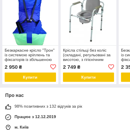
Безкаркасне крісло "Трон"
Крісла стільці без коліс
Безк
із системою кріплень та
(складані, регульовані за
із с
фіксаторів із збільшеною
висотою, з гігієнічним
фікс
спинкою, салатово-синє
пристосуванням)
сала
2 950
2 749
2 3
₴
₴
Лежебока
Купити
Купити
Про нас
98% позитивних з 132 відгуків за рік
Працює з 12.12.2019
м. Київ