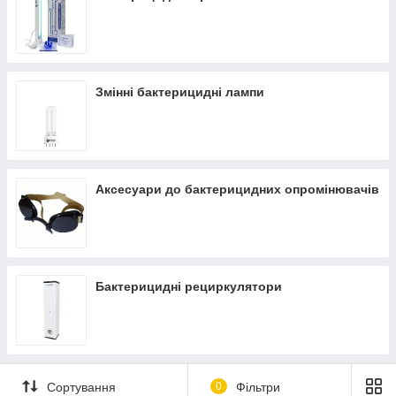
Швидка доставка ✔ Доступні ціни ✔ Широкий
асортимент ✔ Акції та знижки ✔ Відгуки покупців ✔
Понад 7 років на ринку ✔ Оплата при отриманні ✔
Замовити онлайн ➠
medteh-ua.com
Змінні бактерицидні лампи
Аксесуари до бактерицидних опромінювачів
Бактерицидні рециркулятори
Сортування
0
Фільтри