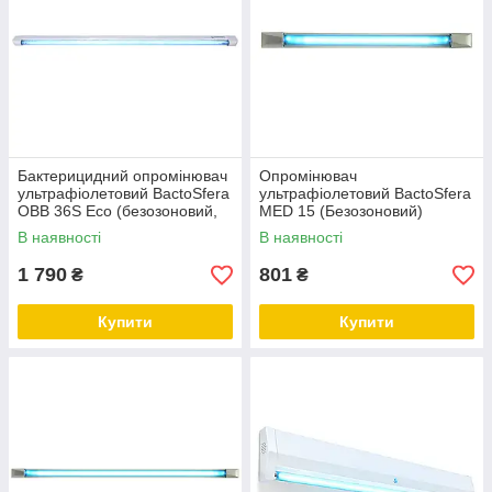
Бактерицидний опромінювач
Опромінювач
ультрафіолетовий BactoSfera
ультрафіолетовий BactoSfera
OBB 36S Eco (безозоновий,
MED 15 (Безозоновий)
що не б'ється)
В наявності
В наявності
1 790
801
₴
₴
Купити
Купити