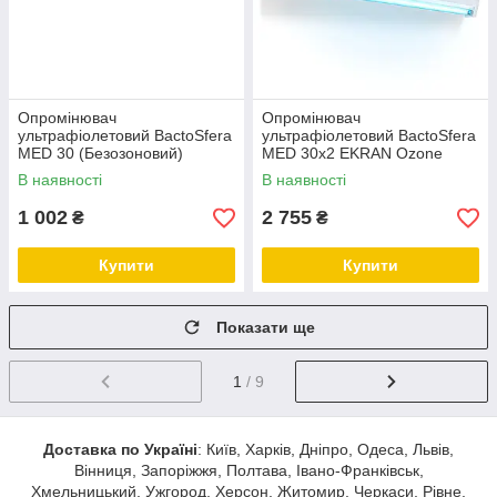
Опромінювач
Опромінювач
ультрафіолетовий BactoSfera
ультрафіолетовий BactoSfera
MED 30 (Безозоновий)
MED 30х2 EKRAN Ozone
Free (Безозоновий)
В наявності
В наявності
Медичний опромінювач
BactoSfera MED 30x2 EKRAN
1 002
2 755
₴
₴
ви
Купити
Купити
Показати ще
1
/ 9
Доставка по Україні
: Київ, Харків, Дніпро, Одеса, Львів,
Вінниця, Запоріжжя, Полтава, Івано-Франківськ,
Хмельницький, Ужгород, Херсон, Житомир, Черкаси, Рівне,