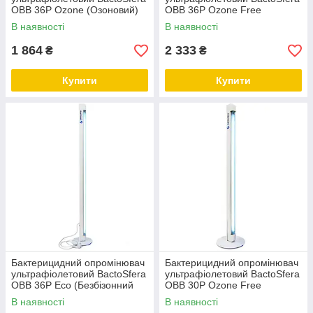
OBB 36Р Ozone (Озоновий)
OBB 36Р Ozone Free
(Безозоновий)
В наявності
В наявності
1 864
2 333
₴
₴
Купити
Купити
Бактерицидний опромінювач
Бактерицидний опромінювач
ультрафіолетовий BactoSfera
ультрафіолетовий BactoSfera
OBB 36Р Eco (Безбізонний
OBB 30P Ozone Free
безозоновий)
(Безозоновий)
В наявності
В наявності