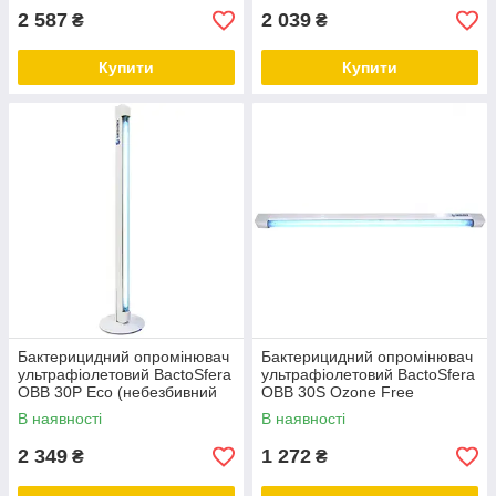
2 587
2 039
₴
₴
Купити
Купити
Бактерицидний опромінювач
Бактерицидний опромінювач
ультрафіолетовий BactoSfera
ультрафіолетовий BactoSfera
OBB 30P Eco (небезбивний
OBB 30S Ozone Free
безозоновий)
(Безозоновий)
В наявності
В наявності
2 349
1 272
₴
₴