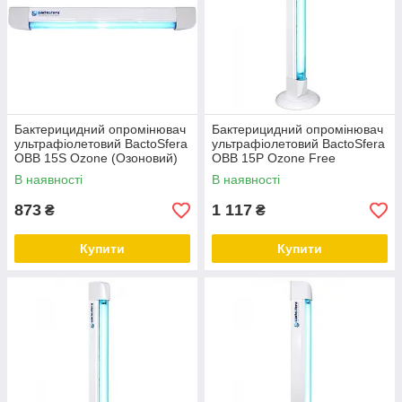
Бактерицидний опромінювач
Бактерицидний опромінювач
ультрафіолетовий BactoSfera
ультрафіолетовий BactoSfera
OBB 15S Ozone (Озоновий)
OBB 15P Ozone Free
(Безозоновий)
В наявності
В наявності
873
1 117
₴
₴
Купити
Купити