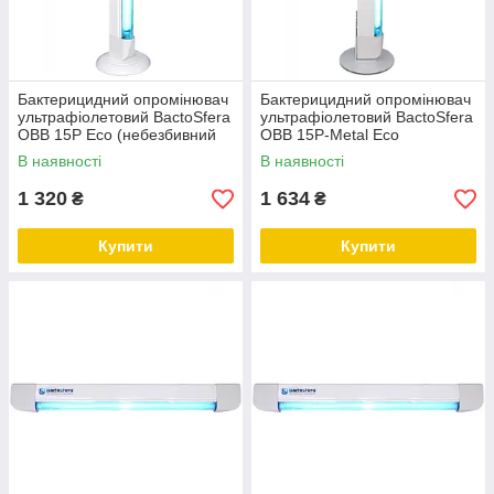
Бактерицидний опромінювач
Бактерицидний опромінювач
ультрафіолетовий BactoSfera
ультрафіолетовий BactoSfera
OBB 15P Eco (небезбивний
OBB 15P-Metal Eco
безозоновий)
(безозоновий, що не б'ється)
В наявності
В наявності
1 320
1 634
₴
₴
Купити
Купити