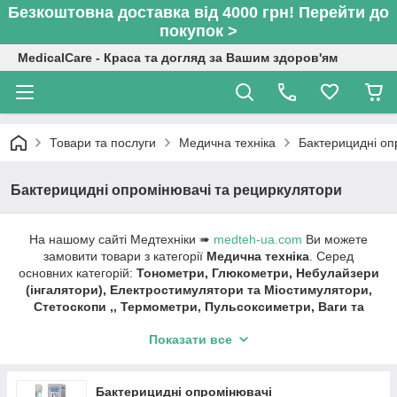
Безкоштовна доставка від 4000 грн! Перейти до
покупок >
MedicalCare - Краса та догляд за Вашим здоров'ям
Товари та послуги
Медична техніка
Бактерицидні оп
Бактерицидні опромінювачі та рециркулятори
На нашому сайті Медтехніки ➠
medteh-ua.com
Ви можете
замовити товари з категорії
Медична техніка
. Серед
основних категорій:
Тонометри, Глюкометри, Небулайзери
(інгалятори), Електростимулятори та Міостимулятори,
Стетоскопи ,, Термометри, Пульсоксиметри, Ваги та
монітори складу тіла, Шагоміри, Бактерицидні
Показати все
опромінювачі та рециркулятори, Апарати для
дарсонвалізації , Алкотестери, Техніка для дому,
Хірургічні машинки для стрижки (кліпери), Аспіратори,
Слухові апарати та аксесуари, Ліхтарики діагностичні.
Бактерицидні опромінювачі