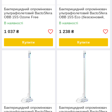
Бактерицидний опромінювач
Бактерицидний опромінювач
ультрафіолетовий BactoSfera
ультрафіолетовий BactoSfera
OBB 15S Ozone Free
OBB 15S Eco (безозоновий,
(Безозоновий)
що не б'ється)
В наявності
В наявності
1 037
1 238
₴
₴
Купити
Купити
Бактерицидний опромінювач
Бактерицидний опромінювач
ультрафіолетовий BactoSfera
ультрафіолетовий BactoSfera